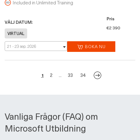
Included in Unlimited Training
Pris
VÄLJ DATUM:
€2 390
21 - 23 sep. 2026
BOKA NU
2
33
34
1
...
Vanliga Frågor (FAQ) om
Microsoft Utbildning