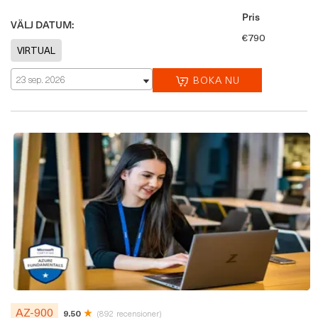
Pris
VÄLJ DATUM:
€790
23 sep. 2026
BOKA NU
AZ-900
9.50
(892 recensioner)