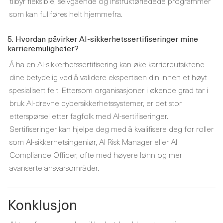
tilbyr fleksible, selvgående og instruktørledede programmer
som kan fullføres helt hjemmefra.
5. Hvordan påvirker AI-sikkerhetssertifiseringer mine
karrieremuligheter?
Å ha en AI-sikkerhetssertifisering kan øke karriereutsiktene
dine betydelig ved å validere ekspertisen din innen et høyt
spesialisert felt. Ettersom organisasjoner i økende grad tar i
bruk AI-drevne cybersikkerhetssystemer, er det stor
etterspørsel etter fagfolk med AI-sertifiseringer.
Sertifiseringer kan hjelpe deg med å kvalifisere deg for roller
som AI-sikkerhetsingeniør, AI Risk Manager eller AI
Compliance Officer, ofte med høyere lønn og mer
avanserte ansvarsområder.
Konklusjon