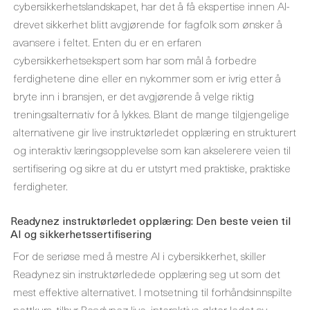
cybersikkerhetslandskapet, har det å få ekspertise innen AI-
drevet sikkerhet blitt avgjørende for fagfolk som ønsker å
avansere i feltet. Enten du er en erfaren
cybersikkerhetsekspert som har som mål å forbedre
ferdighetene dine eller en nykommer som er ivrig etter å
bryte inn i bransjen, er det avgjørende å velge riktig
treningsalternativ for å lykkes. Blant de mange tilgjengelige
alternativene gir live instruktørledet opplæring en strukturert
og interaktiv læringsopplevelse som kan akselerere veien til
sertifisering og sikre at du er utstyrt med praktiske, praktiske
ferdigheter.
Readynez instruktørledet opplæring: Den beste veien til
AI og sikkerhetssertifisering
For de seriøse med å mestre AI i cybersikkerhet, skiller
Readynez sin instruktørledede opplæring seg ut som det
mest effektive alternativet. I motsetning til forhåndsinnspilte
nettkurs, tilbyr Readynez live, interaktive økter ledet av