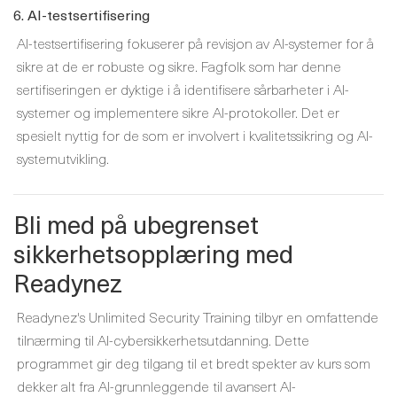
6. AI-testsertifisering
AI-testsertifisering fokuserer på revisjon av AI-systemer for å
sikre at de er robuste og sikre. Fagfolk som har denne
sertifiseringen er dyktige i å identifisere sårbarheter i AI-
systemer og implementere sikre AI-protokoller. Det er
spesielt nyttig for de som er involvert i kvalitetssikring og AI-
systemutvikling.
Bli med på ubegrenset
sikkerhetsopplæring med
Readynez
Readynez's Unlimited Security Training tilbyr en omfattende
tilnærming til AI-cybersikkerhetsutdanning. Dette
programmet gir deg tilgang til et bredt spekter av kurs som
dekker alt fra AI-grunnleggende til avansert AI-