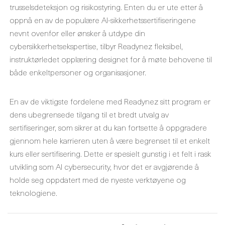
trusselsdeteksjon og risikostyring. Enten du er ute etter å
oppnå en av de populære AI-sikkerhetssertifiseringene
nevnt ovenfor eller ønsker å utdype din
cybersikkerhetsekspertise, tilbyr Readynez fleksibel,
instruktørledet opplæring designet for å møte behovene til
både enkeltpersoner og organisasjoner.
En av de viktigste fordelene med Readynez sitt program er
dens ubegrensede tilgang til et bredt utvalg av
sertifiseringer, som sikrer at du kan fortsette å oppgradere
gjennom hele karrieren uten å være begrenset til et enkelt
kurs eller sertifisering. Dette er spesielt gunstig i et felt i rask
utvikling som AI cybersecurity, hvor det er avgjørende å
holde seg oppdatert med de nyeste verktøyene og
teknologiene.