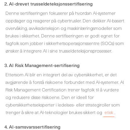
2. AI-drevet trusseldeteksjonssertifisering
Denne sertifiseringen fokuserer på hvordan AI-systemer
oppdager og reagerer på cybertrusler. Den dekker AI-basert
overvåking, avviksdeteksjon og maskinlæringsmodeller som
brukes i sikkerhet. Denne sertifiseringen er godt egnet for
fagfolk som jobber i sikkerhetsoperasjonssentre (SOCs) som
ønsker å integrere AI i sine trusseldeteksjonsprosesser.
3. AI Risk Management-sertifisering
Ettersom AI blir en integrert del av cybersikkerhet, er det
avgjørende å forstå risikoene forbundet med AI-systemer. AI
Risk Management Certification trener fagfolk til å vurdere
og redusere disse risikoene. Den er ideell for
cybersikkerhetseksperter i ledelses- eller strategiroller som
trenger å sikre at AI-teknologier brukes sikkert og
etisk
.
4. AI-samsvarssertifisering