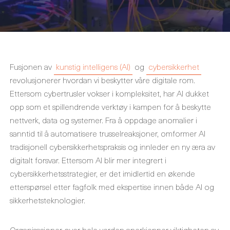
Fusjonen av
kunstig intelligens (AI)
og
cybersikkerhet
revolusjonerer hvordan vi beskytter våre digitale rom.
Ettersom cybertrusler vokser i kompleksitet, har AI dukket
opp som et spillendrende verktøy i kampen for å beskytte
nettverk, data og systemer. Fra å oppdage anomalier i
sanntid til å automatisere trusselreaksjoner, omformer AI
tradisjonell cybersikkerhetspraksis og innleder en ny æra av
digitalt forsvar. Ettersom AI blir mer integrert i
cybersikkerhetsstrategier, er det imidlertid en økende
etterspørsel etter fagfolk med ekspertise innen både AI og
sikkerhetsteknologier.
Organisasjoner over hele verden anerkjenner viktigheten av