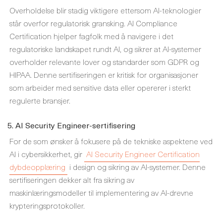
Overholdelse blir stadig viktigere ettersom AI-teknologier
står overfor regulatorisk gransking. AI Compliance
Certification hjelper fagfolk med å navigere i det
regulatoriske landskapet rundt AI, og sikrer at AI-systemer
overholder relevante lover og standarder som GDPR og
HIPAA. Denne sertifiseringen er kritisk for organisasjoner
som arbeider med sensitive data eller opererer i sterkt
regulerte bransjer.
5. AI Security Engineer-sertifisering
For de som ønsker å fokusere på de tekniske aspektene ved
AI i cybersikkerhet, gir
AI Security Engineer Certification
dybdeopplæring
i design og sikring av AI-systemer. Denne
sertifiseringen dekker alt fra sikring av
maskinlæringsmodeller til implementering av AI-drevne
krypteringsprotokoller.