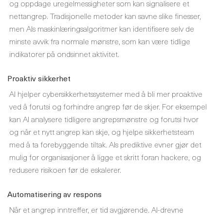
og oppdage uregelmessigheter som kan signalisere et
nettangrep. Tradisjonelle metoder kan savne slike finesser,
men AIs maskinlæringsalgoritmer kan identifisere selv de
minste avvik fra normale mønstre, som kan være tidlige
indikatorer på ondsinnet aktivitet.
Proaktiv sikkerhet
AI hjelper cybersikkerhetssystemer med å bli mer proaktive
ved å forutsi og forhindre angrep før de skjer. For eksempel
kan AI analysere tidligere angrepsmønstre og forutsi hvor
og når et nytt angrep kan skje, og hjelpe sikkerhetsteam
med å ta forebyggende tiltak. AIs prediktive evner gjør det
mulig for organisasjoner å ligge et skritt foran hackere, og
redusere risikoen før de eskalerer.
Automatisering av respons
Når et angrep inntreffer, er tid avgjørende. AI-drevne