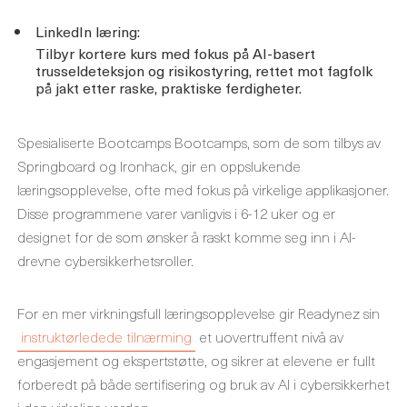
LinkedIn læring:
Tilbyr kortere kurs med fokus på AI-basert
trusseldeteksjon og risikostyring, rettet mot fagfolk
på jakt etter raske, praktiske ferdigheter.
Spesialiserte Bootcamps Bootcamps, som de som tilbys av
Springboard og Ironhack, gir en oppslukende
læringsopplevelse, ofte med fokus på virkelige applikasjoner.
Disse programmene varer vanligvis i 6-12 uker og er
designet for de som ønsker å raskt komme seg inn i AI-
drevne cybersikkerhetsroller.
For en mer virkningsfull læringsopplevelse gir Readynez sin
instruktørledede tilnærming
et uovertruffent nivå av
engasjement og ekspertstøtte, og sikrer at elevene er fullt
forberedt på både sertifisering og bruk av AI i cybersikkerhet