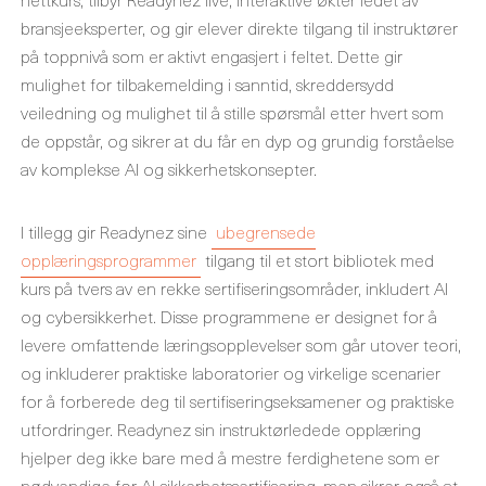
bransjeeksperter, og gir elever direkte tilgang til instruktører
på toppnivå som er aktivt engasjert i feltet. Dette gir
mulighet for tilbakemelding i sanntid, skreddersydd
veiledning og mulighet til å stille spørsmål etter hvert som
de oppstår, og sikrer at du får en dyp og grundig forståelse
av komplekse AI og sikkerhetskonsepter.
I tillegg gir Readynez sine
ubegrensede
opplæringsprogrammer
tilgang til et stort bibliotek med
kurs på tvers av en rekke sertifiseringsområder, inkludert AI
og cybersikkerhet. Disse programmene er designet for å
levere omfattende læringsopplevelser som går utover teori,
og inkluderer praktiske laboratorier og virkelige scenarier
for å forberede deg til sertifiseringseksamener og praktiske
utfordringer. Readynez sin instruktørledede opplæring
hjelper deg ikke bare med å mestre ferdighetene som er
nødvendige for AI-sikkerhetssertifisering, men sikrer også at