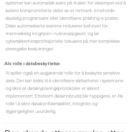
systemer kan automatisk svare på trusler, for eksempel ved å
isolere kompromitterte deler av et nettverk, inneholde
skadelig programvare eller identifisere phishing-e-poster.
Disse automatiserte svarene reduserer behovet for
menneskelig inngripen i rutineoppgaver, og lar
cybersikkerhetsprofesjonelle fokusere på mer komplekse
strategiske beslutninger.
AIs rolle i databeskyttelse
AI spiller også en avgjørende rolle for å beskytte sensitive
data. Det kan bidra til å identifisere sårbarheter i systemene
og sikre at datakrypteringsprotokoller er sikkert
implementert. Ettersom datainnbrudd blir hyppigere, er AIs
rolle i å sikre datakonfidensialitet, integritet og
tilgjengelighet uvurderlig.