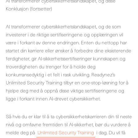
AI transformerer cybersikkerhetslandskapet, og disse
Konklusjon (fortsetter)
AI transformerer cybersikkerhetslandskapet, og de som
investerer i de riktige sertifiseringene og opplæringen vil
være i forkant av denne endringen. Enten du nettopp har
startet din karriere eller ønsker å forbedre dine eksisterende
ferdigheter, gir AI-sikkerhetssertifiseringer kunnskapen og
troverdigheten du trenger for å holde deg
konkurransedyktig i et felt i rask utvikling. Readynez’s
Unlimited Security Training tilbyr en one-stop-løsning for å
hjelpe deg med å oppnå disse viktige sertifiseringene og
ligge i forkant innen AI-drevet cybersikkerhet.
Så hvis du er klar til å ta cybersikkerhetskarrieren din til neste
nivå og omfavne fremtiden til AI-sikkerhet, bør du vurdere å
melde deg på
Unlimited Security Training
i dag. Du vil få