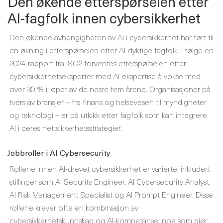
Den økende etterspørselen etter
AI-fagfolk innen cybersikkerhet
Den økende avhengigheten av AI i cybersikkerhet har ført til
en økning i etterspørselen etter AI-dyktige fagfolk. I følge en
2024-rapport fra ISC2 forventes etterspørselen etter
cybersikkerhetseksperter med AI-ekspertise å vokse med
over 30 % i løpet av de neste fem årene. Organisasjoner på
tvers av bransjer – fra finans og helsevesen til myndigheter
og teknologi – er på utkikk etter fagfolk som kan integrere
AI i deres nettsikkerhetsstrategier.
Jobbroller i AI Cybersecurity
Rollene innen AI-drevet cybersikkerhet er varierte, inkludert
stillinger som AI Security Engineer, AI Cybersecurity Analyst,
AI Risk Management Specialist og AI Prompt Engineer. Disse
rollene krever ofte en kombinasjon av
cybersikkerhetskunnskap og AI-kompetanse, noe som gjør