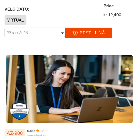
Price
VELG DATO:
kr 12,400
23 sep. 2026
BESTILL NÅ
9.50
(892
AZ-900
anmeldelser)