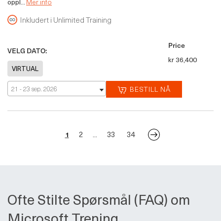
oppl...
Mer info
Inkludert i Unlimited Training
Price
VELG DATO:
kr 36,400
21 - 23 sep. 2026
BESTILL NÅ
2
33
34
1
...
Ofte Stilte Spørsmål (FAQ) om
Microsoft Trening