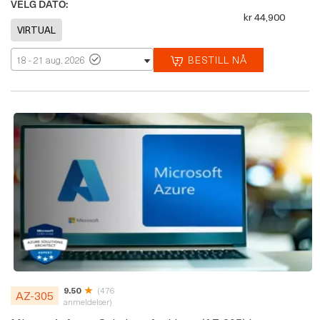
VELG DATO:
kr 44,900
BESTILL NÅ
18 - 21 aug. 2026
9.50
(476
AZ-305
anmeldelser)