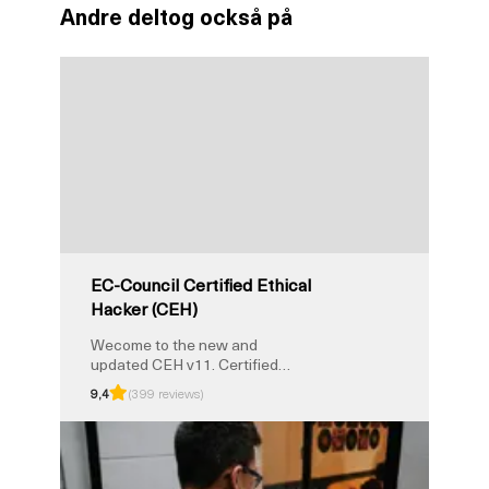
Andre deltog också på
EC-Council Certified Ethical
Hacker (CEH)
Wecome to the new and
updated CEH v11. Certified
Ethical Hacker CEH v11 will
9,4
(399 reviews)
teach you the latest
commercial-grade hacking tools,
techniques, and methodologies
used by hackers and information
security professionals to lawfully