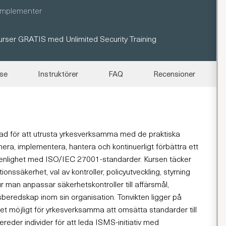
Implementer
urser GRATIS med Unlimited Security Training
lse
Instruktörer
FAQ
Recensioner
d för att utrusta yrkesverksamma med de praktiska
era, implementera, hantera och kontinuerligt förbättra ett
 enlighet med ISO/IEC 27001-standarder. Kursen täcker
nssäkerhet, val av kontroller, policyutveckling, styrning
r man anpassar säkerhetskontroller till affärsmål,
sberedskap inom sin organisation. Tonvikten ligger på
det möjligt för yrkesverksamma att omsätta standarder till
ereder individer för att leda ISMS-initiativ med