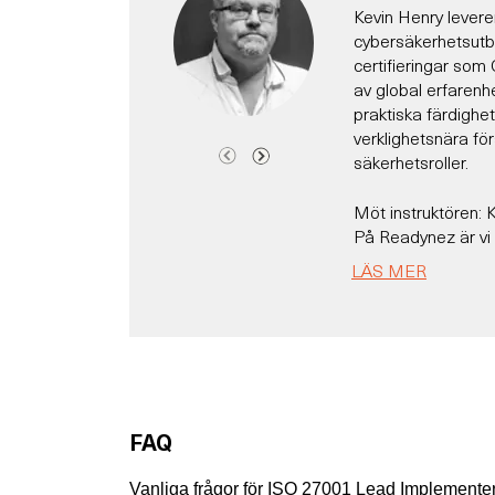
Kevin Henry leverer
cybersäkerhetsutb
certifieringar so
av global erfarenh
praktiska färdighe
verklighetsnära f
säkerhetsroller.
Möt instruktören: 
På Readynez är vi o
instruktörsteam!
LÄS MER
Med över 30 års er
hjälpt tusentals d
CISA, CISM, ISO o
Som officiell kurs
rådgivare för organ
expertis, handling
FAQ
verklighetsnära insik
Deltagare ger hono
Vanliga frågor för ISO 27001 Lead Implementer