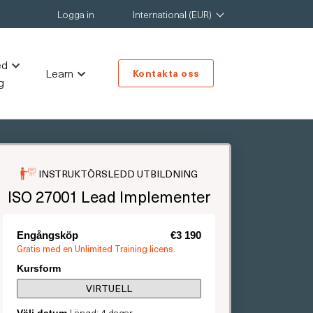
Logga in
International (EUR)
ed
Learn
Kontakta oss
g
INSTRUKTÖRSLEDD UTBILDNING
ISO 27001 Lead Implementer
Engångsköp
€3 190
Gratis med en Unlimited Training licens.
Kursform
VIRTUELL
Längd: 4 dagar