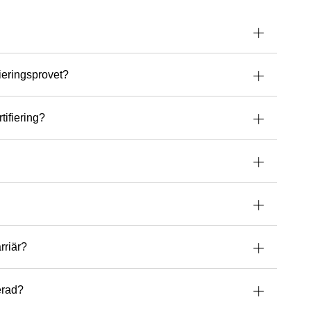
on för utbildning, djupa ämneskunskap och genuina
agarnas framgång gör honom till en av branschens
instruktörer.
ed instruktörer som du. Tack för att du stärker
ch för ditt orubbliga engagemang och din tillit!
fieringsprovet?
urs med Kevin?
tifiering?
rriär?
ierad?