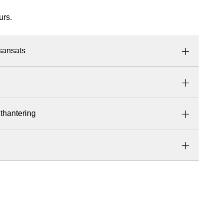
urs.
ssansats
thantering