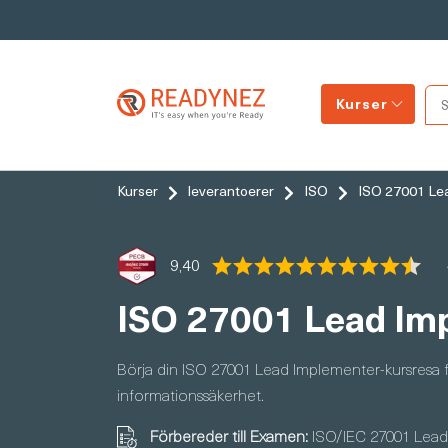
Kurser
Kurser
leverantoerer
ISO
ISO 27001 Lea
9,40
ISO 27001 Lead Imp
Börja din ISO 27001 Lead Implementer-kursresa fö
informationssäkerhet.
Förbereder till Examen:
ISO/IEC 27001 Lead