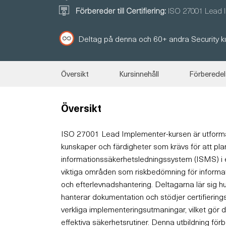
Förbereder till Certifiering:
ISO 27001 Lead 
Deltag på denna och 60+ andra Security k
Översikt
Kursinnehåll
Förberede
Översikt
ISO 27001 Lead Implementer-kursen är utforma
kunskaper och färdigheter som krävs för att plan
informationssäkerhetsledningssystem (ISMS) i
viktiga områden som riskbedömning för informatio
och efterlevnadshantering. Deltagarna lär sig hu
hanterar dokumentation och stödjer certifiering
verkliga implementeringsutmaningar, vilket gör 
effektiva säkerhetsrutiner. Denna utbildning förb