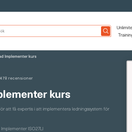
Unlimit
Trainin
d Implementer kurs
478 recensioner
lementer kurs
r att få expertis i att implementera ledningssystem för
 Implementer ISO27LI