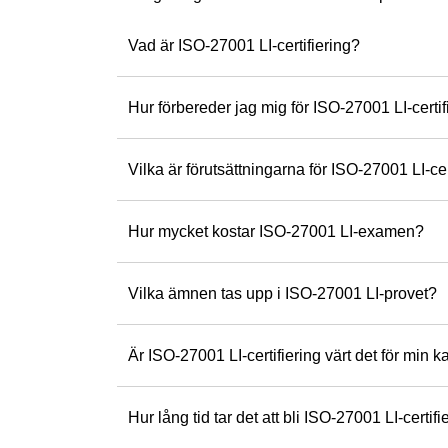
varför. Hans passi
engagemang i delt
Vad är ISO-27001 LI-certifiering?
mest respekterade 
Excellens börjar m
lärande globalt – o
Hur förbereder jag mig för ISO-27001 LI-certi
Redo att gå en k
Vilka är förutsättningarna för ISO-27001 LI-cer
Hur mycket kostar ISO-27001 LI-examen?
Vilka ämnen tas upp i ISO-27001 LI-provet?
Är ISO-27001 LI-certifiering värt det för min ka
Hur lång tid tar det att bli ISO-27001 LI-certif