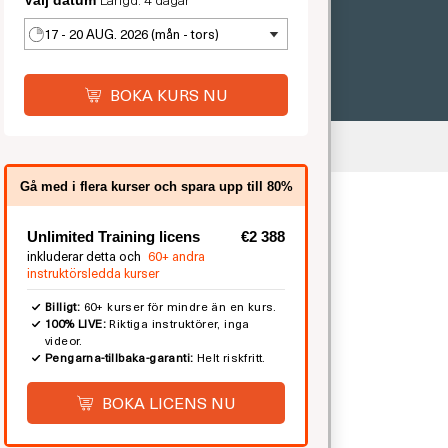
Välj datum
17 - 20 AUG. 2026 (mån - tors)
BOKA KURS NU
Unlimited
Gå med i flera kurser och spara upp till 80%
Unlimited Training licens
€2 388
inkluderar detta och
60+ andra
instruktörsledda kurser
Billigt:
60+ kurser för mindre än en kurs.
100% LIVE:
Riktiga instruktörer, inga
videor.
Pengarna-tillbaka-garanti:
Helt riskfritt.
BOKA LICENS NU