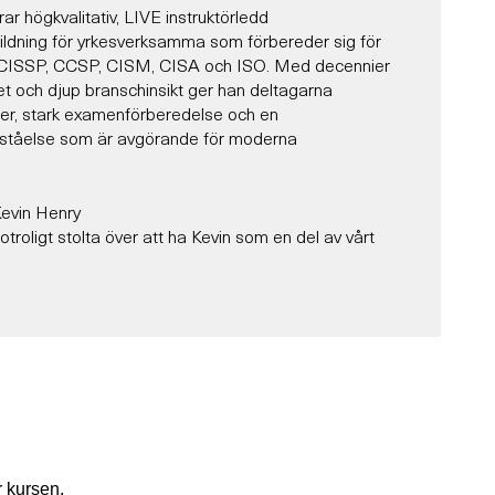
ar högkvalitativ, LIVE instruktörledd
ildning för yrkesverksamma som förbereder sig för
m CISSP, CCSP, CISM, CISA och ISO. Med decennier
et och djup branschinsikt ger han deltagarna
ter, stark examenförberedelse och en
örståelse som är avgörande för moderna
Kevin Henry
troligt stolta över att ha Kevin som en del av vårt
farenhet inom IT-säkerhet och revision har Kevin
eltagare att uppnå certifieringar inom CISSP, CCSP,
ch många fler.
författare för ISC2 och ISACA – och betrodd
isationer världen över – tar Kevin med sig en unik
sinriktad vägledning, engagerande berättelser och
ter till varje kurs.
m konsekvent 10/10 – och det är lätt att förstå
 kursen.