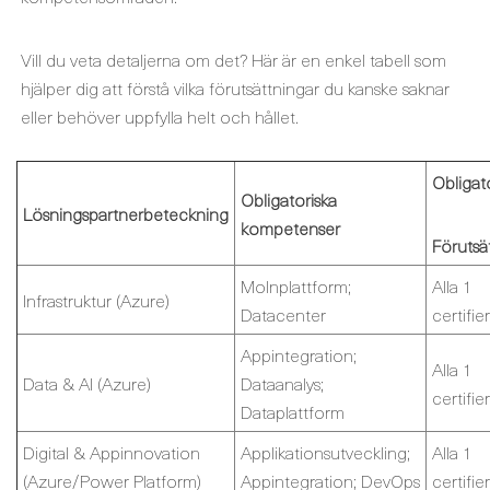
Vill du veta detaljerna om det? Här är en enkel tabell som
hjälper dig att förstå vilka förutsättningar du kanske saknar
eller behöver uppfylla helt och hållet.
Obligato
Obligatoriska
Lösningspartnerbeteckning
kompetenser
Förutsä
Molnplattform;
Alla 1
Infrastruktur (Azure)
Datacenter
certifie
Appintegration;
Alla 1
Data & AI (Azure)
Dataanalys;
certifie
Dataplattform
Digital & Appinnovation
Applikationsutveckling;
Alla 1
(Azure/Power Platform)
Appintegration; DevOps
certifie