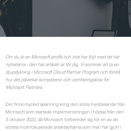
Om du är en Microsoft-proffs och inte har följt med de här
nyheterna - den här artikeln är för dig. Vi kommer att ta en
djupdykning i Microsoft Cloud Partner Program och förstå
hur det påverkar kompetens- och certifieringskrav för
Microsoft Partners.
Det finns mycket spänning kring den stora meddelande från
Microsoft som startade implementeringen i höstas från den
3 oktober 2022, då Microsoft förbereder sig för en av de
största molnfokuserade ansiktslyftarna som man har gjort i