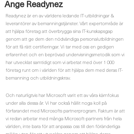
Ange Readynez
Readynez är en av världens ledande IT-utbildningar &
leverantörer av bemanningstjänster. Vårt expertområde är
att hjälpa företag att överbrygga sina IT-kunskapsgap
genom att ge dem den nödvändiga personalutbildningen
för att få rätt certifieringar. Vi tar med oss en gedigen
erfarenhet och en beprövad undervisningsmetodik som vi
har utvecklat samtidigt som vi arbetat med över 1 000
företag runt om i världen för att hjälpa dem med deras IT-
bemanning och utbildningskrav.
Och naturligtvis har Microsoft varit ett av våra kärnfokus
under alla dessa år. Vi har också hållit noga koll på
förfarandet med Microsofts partnerprogram. Faktum är att
vi redan arbetar med många Microsoft-partners från hela
världen, inte bara för att anpassa oss till den föränderliga
miljön utan för att utvecklas genom att hjälpa deras