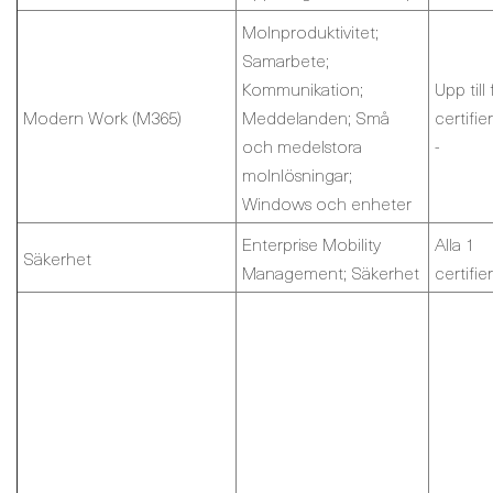
Molnproduktivitet;
Samarbete;
Kommunikation;
Upp till 
Modern Work (M365)
Meddelanden; Små
certifie
och medelstora
-
molnlösningar;
Windows och enheter
Enterprise Mobility
Alla 1
Säkerhet
Management; Säkerhet
certifie