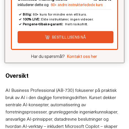
inkluderer dette og
60+ andre instruktørledede kurs
Billig:
60+ kurs for mindre enn ett kurs.
100% LIVE:
Ekte instruktører, ingen videoer.
Pengene-tilbake-garanti:
Helt risikofritt.
BESTILL LISENS NÅ
Har du spørsmål?
Kontakt oss her
Oversikt
AI Business Professional (AB-730) fokuserer på praktisk
bruk av AI i den daglige forretningsdriften. Kurset dekker
sentrale AI-konsepter, automatisering av
forretningsprosesser, grunnleggende ingeniørkunnskaper,
ansvarlige AI-prinsipper, datadrevne beslutninger og
hvordan AI-verktøy – inkludert Microsoft Copilot – skaper