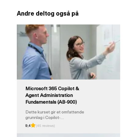
Andre deltog også på
Microsoft 365 Copilot &
Agent Administration
Fundamentals (AB-900)
Dette kurset gir et omfattende
grunnlag i Copilot-
administrasjon og AI-aktivering i
9,4
(45 reviews)
Microsoft 365-miljøer. Du vil
utforske Copilot-