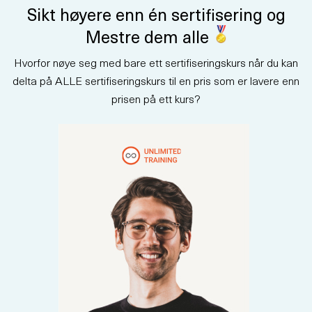
hvordan man integrerer KI i
Sikt høyere enn én sertifisering og
forretningsprosesser.
Programmet blander
Mestre dem alle
lederstrategi med casestudier
fra den virkelige verden for å
Hvorfor nøye seg med bare ett sertifiseringskurs når du kan
hjelpe deg med å lede KI-
initiativer med klarhet og
delta på ALLE sertifiseringskurs til en pris som er lavere enn
selvtillit. Etter fullført kurs vil du
prisen på ett kurs?
være forberedt på å ta AB-731-
eksamenen og oppnå en
bransjeanerkjent sertifisering.