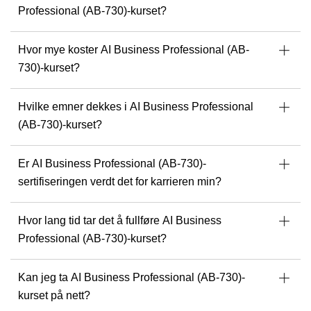
Klar til å bygge løsninger med en av de beste i bransjen?
Professional (AB-730)-kurset?
l
Utforsk kommende kurs med Julian Sharp her
.
Hvor mye koster AI Business Professional (AB-
H
730)-kurset?
Hvilke emner dekkes i AI Business Professional
(AB-730)-kurset?
Er AI Business Professional (AB-730)-
sertifiseringen verdt det for karrieren min?
Hvor lang tid tar det å fullføre AI Business
Professional (AB-730)-kurset?
Kan jeg ta AI Business Professional (AB-730)-
kurset på nett?