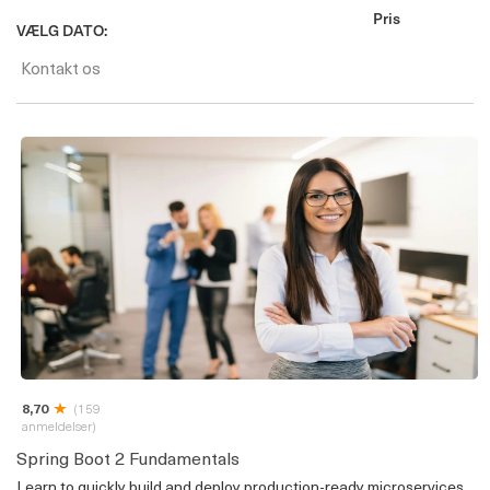
Pris
VÆLG DATO:
Kontakt os
8,70
(159
anmeldelser)
Spring Boot 2 Fundamentals
Learn to quickly build and deploy production-ready microservices