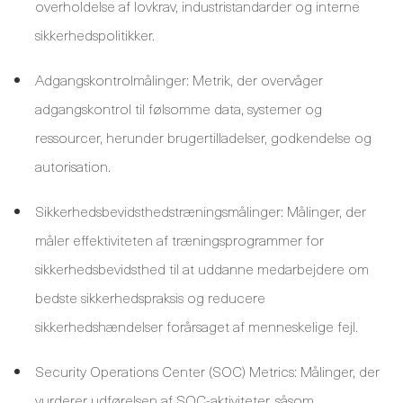
overholdelse af lovkrav, industristandarder og interne
sikkerhedspolitikker.
Adgangskontrolmålinger: Metrik, der overvåger
adgangskontrol til følsomme data, systemer og
ressourcer, herunder brugertilladelser, godkendelse og
autorisation.
Sikkerhedsbevidsthedstræningsmålinger: Målinger, der
måler effektiviteten af ​​træningsprogrammer for
sikkerhedsbevidsthed til at uddanne medarbejdere om
bedste sikkerhedspraksis og reducere
sikkerhedshændelser forårsaget af menneskelige fejl.
Security Operations Center (SOC) Metrics: Målinger, der
vurderer udførelsen af ​​SOC-aktiviteter, såsom