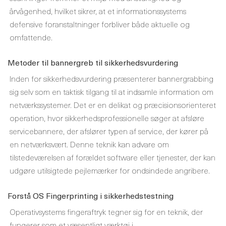
årvågenhed, hvilket sikrer, at et informationssystems
defensive foranstaltninger forbliver både aktuelle og
omfattende.
Metoder til bannergreb til sikkerhedsvurdering
Inden for sikkerhedsvurdering præsenterer bannergrabbing
sig selv som en taktisk tilgang til at indsamle information om
netværkssystemer. Det er en delikat og præcisionsorienteret
operation, hvor sikkerhedsprofessionelle søger at afsløre
servicebannere, der afslører typen af ​​service, der kører på
en netværksvært. Denne teknik kan advare om
tilstedeværelsen af ​​forældet software eller tjenester, der kan
udgøre utilsigtede pejlemærker for ondsindede angribere.
Forstå OS Fingerprinting i sikkerhedstestning
Operativsystems fingeraftryk tegner sig for en teknik, der
fungerer som et væsentligt værktøj i