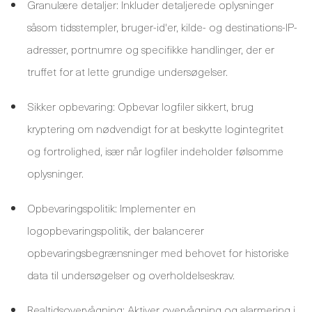
Granulære detaljer: Inkluder detaljerede oplysninger
såsom tidsstempler, bruger-id'er, kilde- og destinations-IP-
adresser, portnumre og specifikke handlinger, der er
truffet for at lette grundige undersøgelser.
Sikker opbevaring: Opbevar logfiler sikkert, brug
kryptering om nødvendigt for at beskytte logintegritet
og fortrolighed, især når logfiler indeholder følsomme
oplysninger.
Opbevaringspolitik: Implementer en
logopbevaringspolitik, der balancerer
opbevaringsbegrænsninger med behovet for historiske
data til undersøgelser og overholdelseskrav.
Realtidsovervågning: Aktiver overvågning og alarmering i