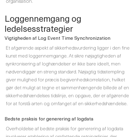
organisation.
Loggennemgang og
ledelsesstrategier
Vigtigheden af ​​Log Event Time Synchronization
Et afgørende aspekt af sikkerhedsvurdering ligger i den fine
kunst med loggennemgange. At sikre nøjagtigheden af ​​
synkronisering af loghændelser er ikke bare ideelt, men
nødvendiggør en streng standard. Nøjagtig tidsstempling
giver mulighed for præcis begivenhedskorrelation, hvilket
gør det muligt at tegne et sammenhængende billede af en
sikkerhedshændelses tidslinje, en opgave, der er afgørende
for at forstå arten og omfanget af en sikkerhedshændelse.
Bedste praksis for generering af logdata
Overholdelse af bedste praksis for generering af logdata
involverer etablering af omfattende retningslinjer, der