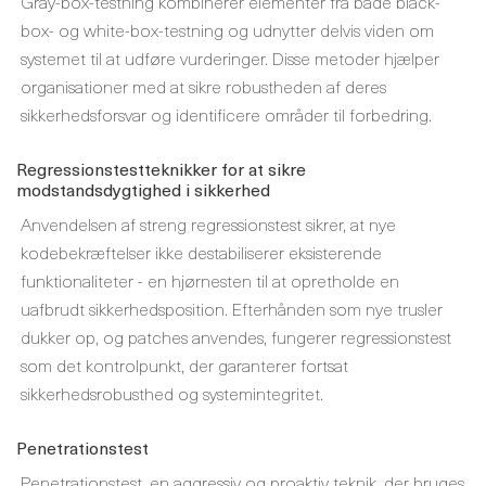
Gray-box-testning kombinerer elementer fra både black-
box- og white-box-testning og udnytter delvis viden om
systemet til at udføre vurderinger. Disse metoder hjælper
organisationer med at sikre robustheden af ​​deres
sikkerhedsforsvar og identificere områder til forbedring.
Regressionstestteknikker for at sikre
modstandsdygtighed i sikkerhed
Anvendelsen af ​​streng regressionstest sikrer, at nye
kodebekræftelser ikke destabiliserer eksisterende
funktionaliteter - en hjørnesten til at opretholde en
uafbrudt sikkerhedsposition. Efterhånden som nye trusler
dukker op, og patches anvendes, fungerer regressionstest
som det kontrolpunkt, der garanterer fortsat
sikkerhedsrobusthed og systemintegritet.
Penetrationstest
Penetrationstest, en aggressiv og proaktiv teknik, der bruges