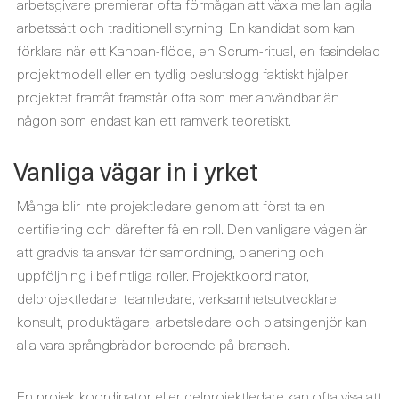
arbetsgivare premierar ofta förmågan att växla mellan agila
arbetssätt och traditionell styrning. En kandidat som kan
förklara när ett Kanban-flöde, en Scrum-ritual, en fasindelad
projektmodell eller en tydlig beslutslogg faktiskt hjälper
projektet framåt framstår ofta som mer användbar än
någon som endast kan ett ramverk teoretiskt.
Vanliga vägar in i yrket
Många blir inte projektledare genom att först ta en
certifiering och därefter få en roll. Den vanligare vägen är
att gradvis ta ansvar för samordning, planering och
uppföljning i befintliga roller. Projektkoordinator,
delprojektledare, teamledare, verksamhetsutvecklare,
konsult, produktägare, arbetsledare och platsingenjör kan
alla vara språngbrädor beroende på bransch.
En projektkoordinator eller delprojektledare kan ofta visa att