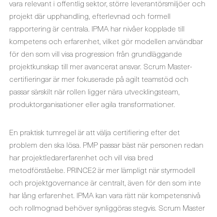
vara relevant i offentlig sektor, större leverantörsmiljöer och
projekt där upphandling, efterlevnad och formell
rapportering är centrala. IPMA har nivåer kopplade till
kompetens och erfarenhet, vilket gör modellen användbar
för den som vill visa progression från grundläggande
projektkunskap till mer avancerat ansvar. Scrum Master-
certifieringar är mer fokuserade på agilt teamstöd och
passar särskilt när rollen ligger nära utvecklingsteam,
produktorganisationer eller agila transformationer.
En praktisk tumregel är att välja certifiering efter det
problem den ska lösa. PMP passar bäst när personen redan
har projektledarerfarenhet och vill visa bred
metodförståelse. PRINCE2 är mer lämpligt när styrmodell
och projektgovernance är centralt, även för den som inte
har lång erfarenhet. IPMA kan vara rätt när kompetensnivå
och rollmognad behöver synliggöras stegvis. Scrum Master