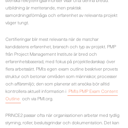
svenska rekryteringsannonser visar ofta denna bredd:
utbildning är meriterande, men praktisk
samordningsförmåga och erfarenhet av relevanta projekt
väger tungt.
Certifieringar blir mest relevanta när de matchar
kandidatens erfarenhet, bransch och typ av projekt. PMP
från Project Management Institute är bred och
erfarenhetsbaserad, med fokus på projektledarskap över
flera arbetssätt. PMI:s egen exam outline beskriver provets
struktur och betonar områden som människor, processer
och affärsmiljö; den som planerar att ansöka bör alltid
kontrollera aktuell information i
PMI:s PMP Exam Content
Outline
och via PMI.org.
PRINCE2 passar ofta när organisationen arbetar med tydlig
styrning, roller, beslutsgrindar och dokumentation. Det kan