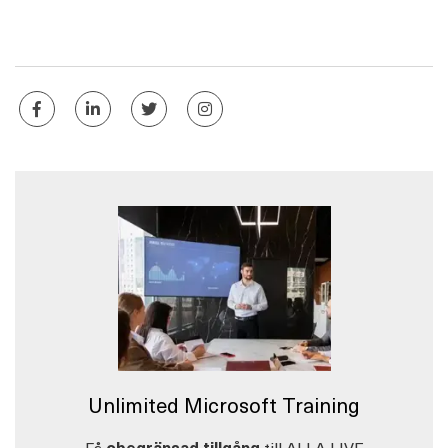
Unlimited Microsoft Training
Få
obegränsad tillgång
till ALLA LIVE