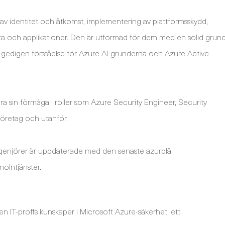
 av identitet och åtkomst, implementering av plattformsskydd,
ta och applikationer. Den är utformad för dem med en solid grun
en gedigen förståelse för Azure AI-grunderna och Azure Active
a sin förmåga i roller som Azure Security Engineer, Security
öretag och utanför.
singenjörer är uppdaterade med den senaste azurblå
molntjänster.
en IT-proffs kunskaper i Microsoft Azure-säkerhet, ett