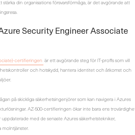
tt stärka din organisations försvarsförmåga, är det avgörande att
ingsresa.
t Azure Security Engineer Associate
ciate)-certifieringen
är ett avgörande steg för IT-proffs som vill
erhetskontroller och hotskydd, hantera identitet och åtkomst och
ljöer.
ågan på skickliga säkerhetsingenjörer som kan navigera i Azures
turlösningar. AZ-500-certifieringen ökar inte bara ens trovärdighe
 är uppdaterade med de senaste Azures säkerhetstekniker,
a molntjänster.