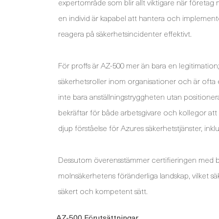
expertområde som blir allt viktigare när företag m
en individ är kapabel att hantera och implemente
reagera på säkerhetsincidenter effektivt.
För proffs är AZ-500 mer än bara en legitimation;
säkerhetsroller inom organisationer och är ofta e
inte bara anställningstryggheten utan positioner
bekräftar för både arbetsgivare och kollegor att
djup förståelse för Azures säkerhetstjänster, ink
Dessutom överensstämmer certifieringen med 
molnsäkerhetens föränderliga landskap, vilket sä
säkert och kompetent sätt.
AZ-500 Förutsättningar