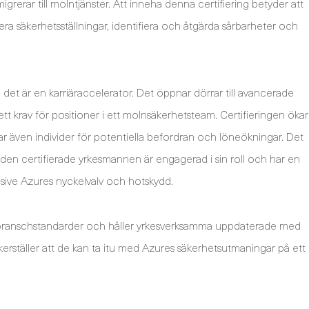
igrerar till molntjänster. Att inneha denna certifiering betyder att
ra säkerhetsställningar, identifiera och åtgärda sårbarheter och
 det är en karriäraccelerator. Det öppnar dörrar till avancerade
tt krav för positioner i ett molnsäkerhetsteam. Certifieringen ökar
ar även individer för potentiella befordran och löneökningar. Det
 den certifierade yrkesmannen är engagerad i sin roll och har en
lusive Azures nyckelvalv och hotskydd.
branschstandarder och håller yrkesverksamma uppdaterade med
kerställer att de kan ta itu med Azures säkerhetsutmaningar på ett