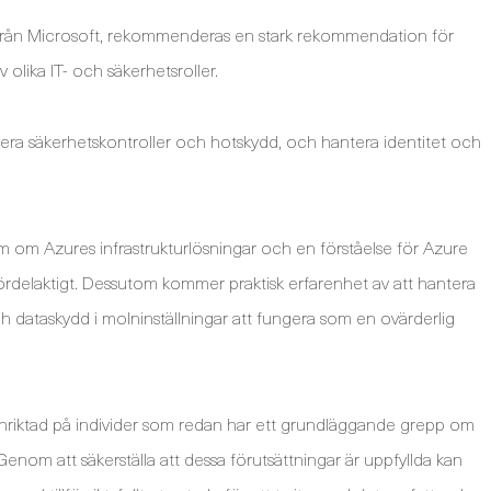
v från Microsoft, rekommenderas en stark rekommendation för
olika IT- och säkerhetsroller.
tera säkerhetskontroller och hotskydd, och hantera identitet och
om Azures infrastrukturlösningar och en förståelse för Azure
ördelaktigt. Dessutom kommer praktisk erfarenhet av att hantera
 dataskydd i molninställningar att fungera som en ovärderlig
r inriktad på individer som redan har ett grundläggande grepp om
nom att säkerställa att dessa förutsättningar är uppfyllda kan