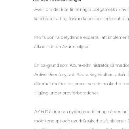
Även om det inte finns några obligatoriska kra
kandidater att ha förkunskaper och erfarenhet av 
Proffs bör ha betydande expertis i att implemen
åtkomst inom Azure-miljöer.
En bakgrund som Azure-administratör, kännedom 
Active Directory och Azure Key Vault är också f
säkerhetsincidenter, prenumerationssäkerhet och
tillgång under provförberedelser.
AZ-500 är inte en nybörjarcertifiering, så den ä
molnkoncept och azurblå säkerhetsfunktioner. Ge