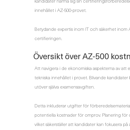
kandidater närma sig sin certifieringsförberedelse
innehållet i AZ-500-provet.
Betydande expertis inom IT och säkerhet inom 
certifieringen.
Översikt över AZ-500 kost
Att navigera i de ekonomiska aspekterna av att er
tekniska innehållet i provet. Blivande kandidate
utöver själva examensavgiften.
Detta inkluderar utgifter för förberedelsemateria
potentiella kostnader för omprov. Planering för 
vilket säkerställer att kandidater kan fokusera på