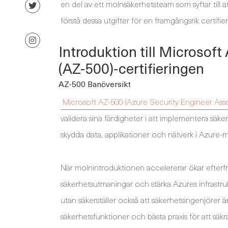
en del av ett molnsäkerhetsteam som syftar till a
förstå dessa utgifter för en framgångsrik certifier
Introduktion till Microsof
(AZ-500)-certifieringen
AZ-500 Banöversikt
Microsoft AZ-500 (Azure Security Engineer Asso
validera sina färdigheter i att implementera säk
skydda data, applikationer och nätverk i Azure-mi
När molnintroduktionen accelererar ökar efterfr
säkerhetsutmaningar och stärka Azures infrastruk
utan säkerställer också att säkerhetsingenjörer
säkerhetsfunktioner och bästa praxis för att säkr