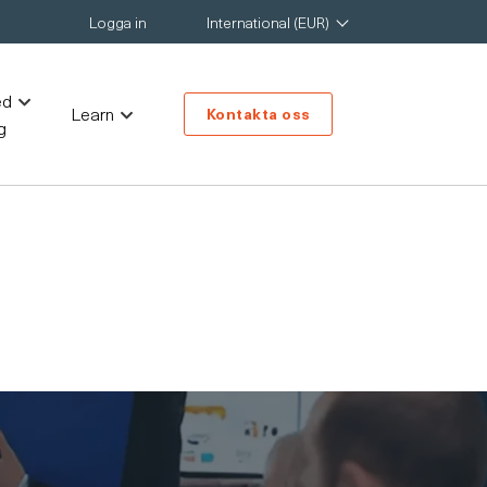
Logga in
International (EUR)
ed
Learn
Kontakta oss
g