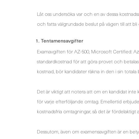
Låt oss undersöka var och en av dessa kostnadsasp
och fatta välgrundade beslut på vägen till att bl
1. Tentamensavgifter
Examavgiften för AZ-500, Microsoft Certified: Azu
standardkostnad för att göra provet och betalas 
kostnad, bör kandidater räkna in den i sin totala 
Det är viktigt att notera att om en kandidat inte 
för varje efterföljande omtag. Emellertid erbjud
kostnadsfria omtagningar, så det är fördelaktigt 
Dessutom, även om examensavgiften är en betyda