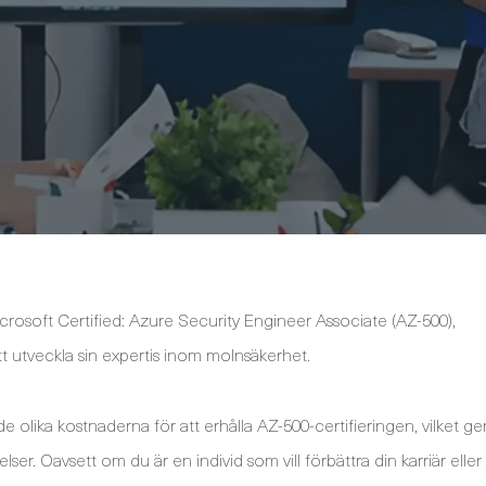
icrosoft Certified: Azure Security Engineer Associate (AZ-500),
 utveckla sin expertis inom molnsäkerhet.
lika kostnaderna för att erhålla AZ-500-certifieringen, vilket ge
er. Oavsett om du är en individ som vill förbättra din karriär eller