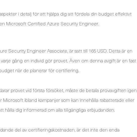
ekter i detalj för att hjälpa dig att fördela din budget effektivt
i en Microsoft Certified Azure Security Engineer.
re Security Engineer Associate, är satt till 165 USD. Detta är en
varje gång en individ gör provet. Även om denna avgift är en fast
budget när de planerar för certifiering.
klarar provet vid första försöket, måste de betala provavgiften igen
er Microsoft ibland kampanjer som kan innehålla rabatterade eller
att hålla dig informerad om alla tillgängliga erbjudanden.
nde del av certifieringskostnaden, är det inte den enda