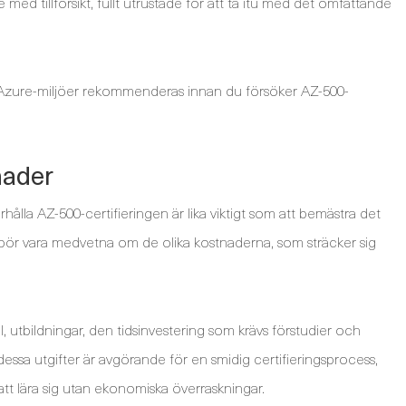
 med tillförsikt, fullt utrustade för att ta itu med det omfattande
Azure-miljöer rekommenderas innan du försöker AZ-500-
nader
hålla AZ-500-certifieringen är lika viktigt som att bemästra det
r bör vara medvetna om de olika kostnaderna, som sträcker sig
l, utbildningar, den tidsinvestering som krävs förstudier och
dessa utgifter är avgörande för en smidig certifieringsprocess,
 att lära sig utan ekonomiska överraskningar.