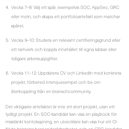
Vecka 7–8: Välj ett spår, exempelvis SOC, AppSec, GRC
eller moln, och skapa ett portfolioartefakt som matchar
spåret.
Vecka 9–10: Studera en relevant certifieringsgrund eller
ett ramverk och koppla innehållet till egna labbar eller
tidigare arbetsuppgifter.
Vecka 11–12: Uppdatera CV och LinkedIn med konkreta
projekt, förbered intervjuexempel och be om
återkoppling från en branschcommunity.
Det viktigaste artefaktet är inte ett stort projekt, utan ett
tydligt projekt. En SOC-kandidat kan visa en playbook för
misstänkt kontokapning, en utvecklare kan visa hur ett CI-
flöde hanterar beroendesårbarheter, och en GRC-kandidat