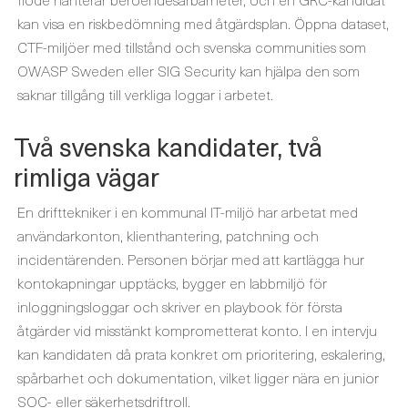
kan visa en riskbedömning med åtgärdsplan. Öppna dataset,
CTF-miljöer med tillstånd och svenska communities som
OWASP Sweden eller SIG Security kan hjälpa den som
saknar tillgång till verkliga loggar i arbetet.
Två svenska kandidater, två
rimliga vägar
En drifttekniker i en kommunal IT-miljö har arbetat med
användarkonton, klienthantering, patchning och
incidentärenden. Personen börjar med att kartlägga hur
kontokapningar upptäcks, bygger en labbmiljö för
inloggningsloggar och skriver en playbook för första
åtgärder vid misstänkt komprometterat konto. I en intervju
kan kandidaten då prata konkret om prioritering, eskalering,
spårbarhet och dokumentation, vilket ligger nära en junior
SOC- eller säkerhetsdriftroll.