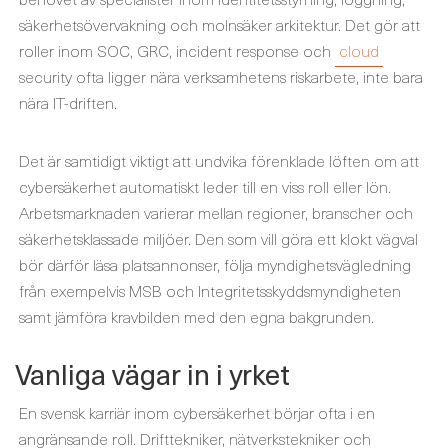
säkerhetsövervakning och molnsäker arkitektur. Det gör att
roller inom SOC, GRC, incident response och
cloud
security ofta ligger nära verksamhetens riskarbete, inte bara
nära IT-driften.
Det är samtidigt viktigt att undvika förenklade löften om att
cybersäkerhet automatiskt leder till en viss roll eller lön.
Arbetsmarknaden varierar mellan regioner, branscher och
säkerhetsklassade miljöer. Den som vill göra ett klokt vägval
bör därför läsa platsannonser, följa myndighetsvägledning
från exempelvis MSB och Integritetsskyddsmyndigheten
samt jämföra kravbilden med den egna bakgrunden.
Vanliga vägar in i yrket
En svensk karriär inom cybersäkerhet börjar ofta i en
angränsande roll. Drifttekniker, nätverkstekniker och