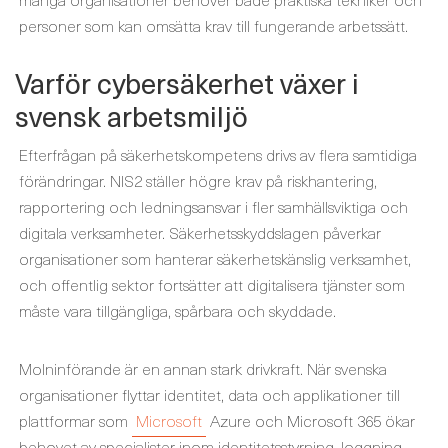
personer som kan omsätta krav till fungerande arbetssätt.
Varför cybersäkerhet växer i
svensk arbetsmiljö
Efterfrågan på säkerhetskompetens drivs av flera samtidiga
förändringar. NIS2 ställer högre krav på riskhantering,
rapportering och ledningsansvar i fler samhällsviktiga och
digitala verksamheter. Säkerhetsskyddslagen påverkar
organisationer som hanterar säkerhetskänslig verksamhet,
och offentlig sektor fortsätter att digitalisera tjänster som
måste vara tillgängliga, spårbara och skyddade.
Molninförande är en annan stark drivkraft. När svenska
organisationer flyttar identitet, data och applikationer till
plattformar som
Microsoft
Azure och Microsoft 365 ökar
behovet av specialister inom identitetsstyrning, loggning,