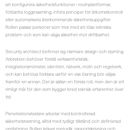
att konfigurera säkerhetsfunktioner i molnplattformar,
förbättra logginsamling, införa principer för åtkomstkontroll
eller automatisera återkommande säkerhetsuppgifter.
Rollen passar personer som trivs med att lösa tekniska
problem och som kan väga säkerhet mot driftbarhet.
Security architect befinner sig närmare design och styrning.
Arkitekten behöver förstå verksamhetsrisk,
integrationsmönster, identitet, nätverk, moln och regelverk,
och kan behöva förklara varför en viss lösning bör väljas
framför en annan. Det är sällan en första roll, men den är ett
rimligt mål för den som bygger bred teknisk erfarenhet över
tid.
Penetrationstestare arbetar med kontrollerad
säkerhetstestning, alltid med tydligt tillstånd och definierad
omfattning. Rollen kräver metodik, rapportskrivning och