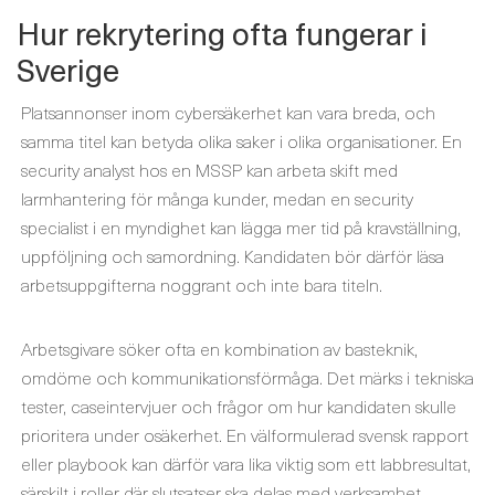
Hur rekrytering ofta fungerar i
Sverige
Platsannonser inom cybersäkerhet kan vara breda, och
samma titel kan betyda olika saker i olika organisationer. En
security analyst hos en MSSP kan arbeta skift med
larmhantering för många kunder, medan en security
specialist i en myndighet kan lägga mer tid på kravställning,
uppföljning och samordning. Kandidaten bör därför läsa
arbetsuppgifterna noggrant och inte bara titeln.
Arbetsgivare söker ofta en kombination av basteknik,
omdöme och kommunikationsförmåga. Det märks i tekniska
tester, caseintervjuer och frågor om hur kandidaten skulle
prioritera under osäkerhet. En välformulerad svensk rapport
eller playbook kan därför vara lika viktig som ett labbresultat,
särskilt i roller där slutsatser ska delas med verksamhet,