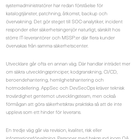
systemadministratörer har redan förståelse för
katalogtjänster, patchning, åtkomst, backup och
övervakning. Det gör steget till SOC-analytiker, incident
responder eller säkerhetsingenjör naturligt, särskilt hos
större IT-leverantörer och MSSP:er där flera kunder
övervakas från samma säkerhetscenter.
Utvecklare går ofta en annan väg. Där handlar inträdet mer
om säkra utvecklingsprinciper, kodgranskning, CI/CD,
beroendehantering, hemlighetshantering och
hotmodellering. AppSec och DevSecOps kräver teknisk
trovärdighet gentemot utvecklingsteam, men också
förmågan att göra säkerhetskrav praktiska så att de inte
upplevs som ett hinder för leverans.
En tredje väg går via revision, kvalitet, risk eller
informationsförvaltning. Personer med bakgrund inom QA,