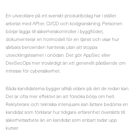
En utvecklare på ett svenskt produktbolag har i stället
arbetat med API:er, CI/CD och kodgranskning. Personen
börjar lägga till säkerhetskontroller i byggflödet,
dokumenterar en hotmodell för en tjänst och visar hur
sårbara beroenden hanteras utan att stoppa
utvecklingsteamet i onödan. Det gör AppSec eller
DevSecOps mer trovärdigt än ett generellt påstående om
intresse för cybersäkerhet.
Båda kandidaterna bygger alltså vidare på det de redan kan.
Det är ofta mer effektivt än att försöka börja om helt.
Rekryterare och tekniska intervjuare kan lättare bedöma en
kandidat som förklarar hur tidigare erfarenhet översätts till
säkerhetsarbete än en kandidat som enbart radar upp
kurser.