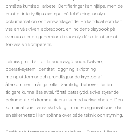
omsätta kunskap i arbete. Certifieringar kan hjälpa, men de
ersätter inte tydliga exempel på felsökning, analys,
dokumentation och ansvarstagande. En kandidat som kan
visa en välskriven labbrapport, en incident-playbook på
svenska eller en genomtänkt riskanalys får ofta lättare att
förklara sin kompetens.
Teknisk grund är fortfarande avgörande. Nätverk,
operativsystem, identitet, loggning, skriptning,
molnplattformar och grundläggande kryptografi
återkommer i många roller. Samtidigt behöver fler än
tidigare kunna läsa avtal, förstå dataskydd, skriva styrande
dokument och kommunicera risk med verksamheten. Den
kombinationen är särskilt viktig i mindre organisationer där
en säkerhetsroll kan spänna över både teknik och styrning.
Språk och förtroende spelar också roll i Sverige. Många