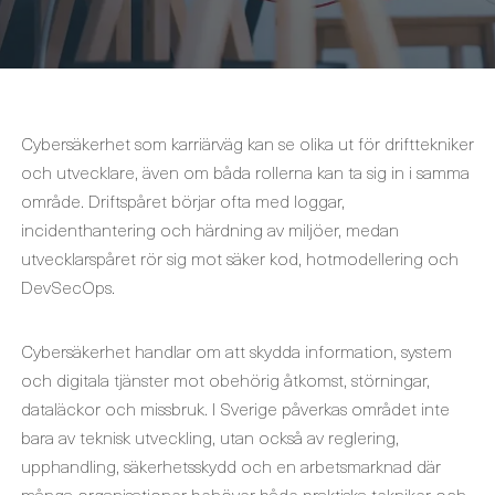
Cybersäkerhet som karriärväg kan se olika ut för drifttekniker
och utvecklare, även om båda rollerna kan ta sig in i samma
område. Driftspåret börjar ofta med loggar,
incidenthantering och härdning av miljöer, medan
utvecklarspåret rör sig mot säker kod, hotmodellering och
DevSecOps.
Cybersäkerhet handlar om att skydda information, system
och digitala tjänster mot obehörig åtkomst, störningar,
dataläckor och missbruk. I Sverige påverkas området inte
bara av teknisk utveckling, utan också av reglering,
upphandling, säkerhetsskydd och en arbetsmarknad där
många organisationer behöver både praktiska tekniker och