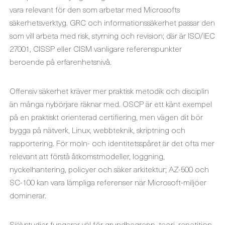
vara relevant för den som arbetar med Microsofts
säkerhetsverktyg. GRC och informationssäkerhet passar den
som vill arbeta med risk, styrning och revision; där är ISO/IEC
27001, CISSP eller CISM vanligare referenspunkter
beroende på erfarenhetsnivå.
Offensiv säkerhet kräver mer praktisk metodik och disciplin
än många nybörjare räknar med. OSCP är ett känt exempel
på en praktiskt orienterad certifiering, men vägen dit bör
bygga på nätverk, Linux, webbteknik, skriptning och
rapportering. För moln- och identitetsspåret är det ofta mer
relevant att förstå åtkomstmodeller, loggning,
nyckelhantering, policyer och säker arkitektur; AZ-500 och
SC-100 kan vara lämpliga referenser när Microsoft-miljöer
dominerar.
Självstudier fungerar väl för grundbegrepp, teori, repetition