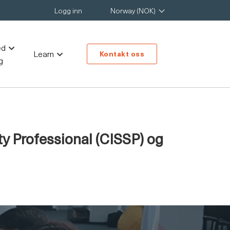
Logg inn
Norway (NOK)
ed
Learn
Kontakt oss
g
ty Professional (CISSP) og