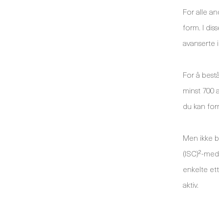
For alle a
form. I dis
avanserte 
For å best
minst 700 a
du kan for
Men ikke b
(ISC)²-me
enkelte et
aktiv.