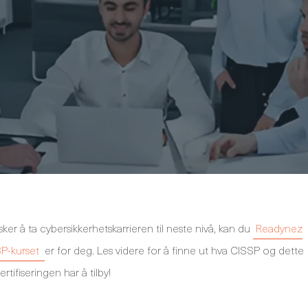
ker å ta cybersikkerhetskarrieren til neste nivå, kan du
Readynez
SP-kurset
er for deg. Les videre for å finne ut hva CISSP og dette
ertifiseringen har å tilby!