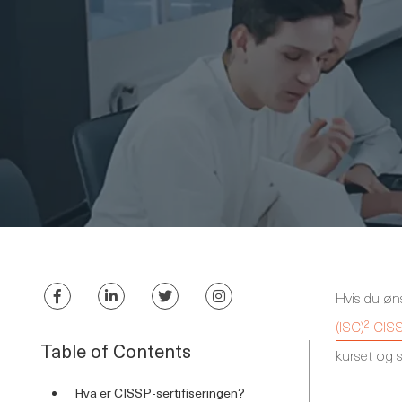
Hvis du øns
(ISC)² CIS
Table of Contents
kurset og s
Hva er CISSP-sertifiseringen?