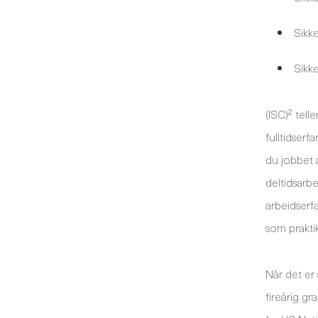
Sikk
Sikk
(ISC)² tel
fulltidserf
du jobbet a
deltidsarbe
arbeidserfa
som praktika
Når det er 
fireårig gr