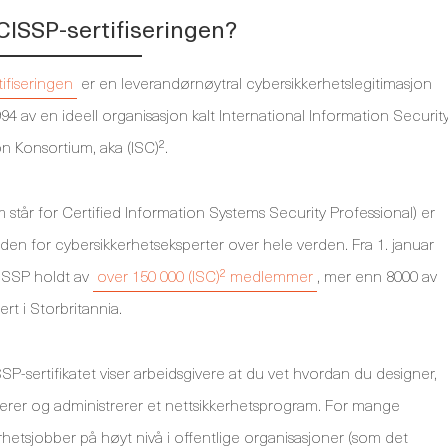
CISSP-sertifiseringen?
ifiseringen
er en leverandørnøytral cybersikkerhetslegitimasjon
1994 av en ideell organisasjon kalt International Information Securit
on Konsortium, aka (ISC)².
 står for Certified Information Systems Security Professional) er
rden for cybersikkerhetseksperter over hele verden. Fra 1. januar
ISSP holdt av
over 150 000 (ISC)² medlemmer
, mer enn 8000 av
rt i Storbritannia.
SP-sertifikatet viser arbeidsgivere at du vet hvordan du designer,
rer og administrerer et nettsikkerhetsprogram. For mange
rhetsjobber på høyt nivå i offentlige organisasjoner (som det