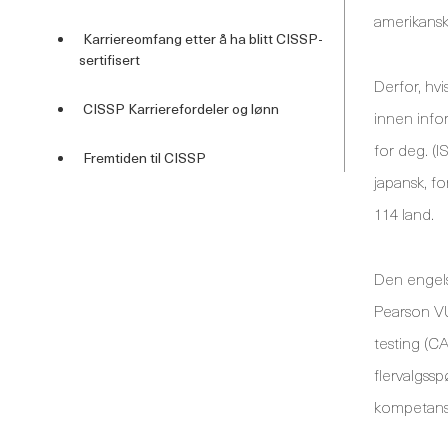
amerikansk
Karriereomfang etter å ha blitt CISSP-
sertifisert
Derfor, hv
CISSP Karrierefordeler og lønn
innen infor
for deg. (I
Fremtiden til CISSP
japansk, fo
114 land.
Den engels
Pearson VU
testing (CA
flervalgss
kompetanse,