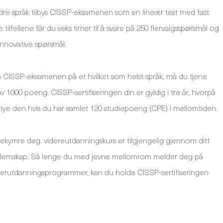
ndre språk tilbys CISSP-eksamenen som en lineær test med fast
se tilfellene får du seks timer til å svare på 250 flervalgsspørsmål og
innovative spørsmål.
å CISSP-eksamenen på et hvilket som helst språk, må du tjene
v 1000 poeng. CISSP-sertifiseringen din er gyldig i tre år, hvorpå
nye den hvis du har samlet 120 studiepoeng (CPE) i mellomtiden.
ekymre deg. videreutdanningskurs er tilgjengelig gjennom ditt
dlemskap. Så lenge du med jevne mellomrom melder deg på
terutdanningsprogrammer, kan du holde CISSP-sertifiseringen