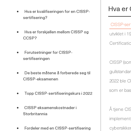
Hva er 
Hva er kvalifiseringen for en CISSP-
sertifisering?
CISSP-sert
Hva er forskjellen mellom CISSP og
utviklet i 
CCSP?
Certificati
Forutsetninger for CISSP-
sertifiseringen
CISSP (som
gullstanda
De beste måtene å forberede seg til
CISSP-eksamenen
2022 ble C
som er base
Topp CISSP-sertifiseringskurs i 2022
CISSP eksamenskostnader i
Å tjene CIS
Storbritannia
implemente
cybersikke
Fordeler med en CISSP-sertifisering