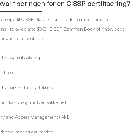
kvalifiseringen for en CISSP-sertifisering?
 gå opp til CISSP-eksamenen, må du ha minst fem års
faring i to av de åtte (ISC)² CISSP Common Body of Knowledge
enene, som består av:
rhet og risikostyring
delssikkerhet
rhetsarkitektur og -teknikk
unikasjon og nettverkssikkerhet
tity and Access Management (IAM)
erhetsvurdering og -testing