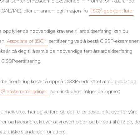
ional Center of Academic Excellence in Information Assurance
(CAE/IAE), eller en annen legitimasjon fra
(ISC)²-godkjent liste
.
e oppfyller de nødvendige kravene til arbeidserfaring, kan du
 en
Associate of (ISC)²
sertifisering ved å bestå CISSP-eksamenen
seks år på deg til å samle de nødvendige fem års arbeidserfaring
l CISSP-sertifisering.
il arbeidserfaring krever å oppnå CISSP-sertifikatet at du godtar og
C)² etiske retningslinjer
, som inkluderer følgende ingress:
nnets sikkerhet og velferd og det felles beste, plikt overfor våre
rer og hverandre, krever at vi overholder, og blir sett til å følge, de
te etiske standarder for atferd.