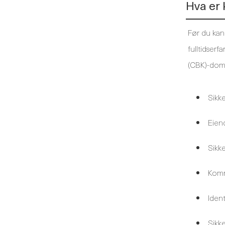
Hva er 
Før du kan
fulltidser
(CBK)-dom
Sikke
Eien
Sikke
Komm
Iden
Sikk