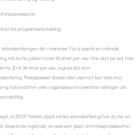
erhetsoperasjoner
erhet for programvareutvikling
ler arbeidserfaringen din i måneder. For å oppnå en måneds
aring må du ha jobbet minst 35 timer per uke i fire uker på rad. Hvis
lt fra 20 til 34 timer per uke, regnes det som
idserfaring. Praksisplasser (betalt eller ulønnet) kan telle mot
ring hvis bedriften eller organisasjonen bekrefter stillingen din
nt skriftlig.
sagt, vil (ISC)² frafalle opptil ett års arbeidserfaring hvis du har en
ad, tilsvarende regionalt, en avansert grad i informasjonssikkerhet