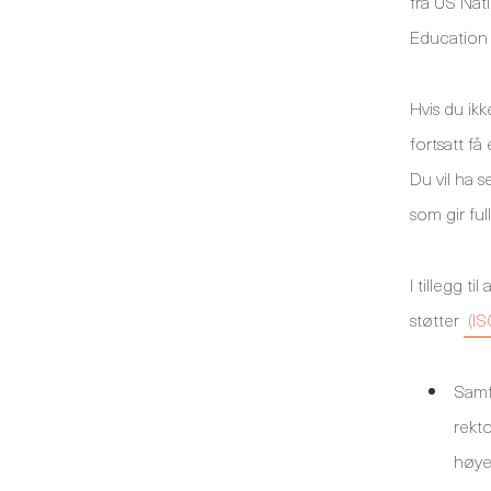
fra US Nat
Education 
Hvis du ikk
fortsatt få
Du vil ha 
som gir ful
I tillegg t
støtter
(IS
Samfu
rekto
høyes