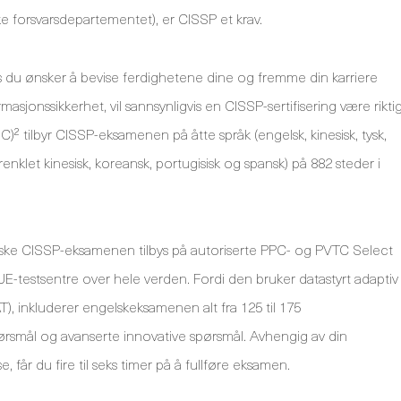
e forsvarsdepartementet), er CISSP et krav.
is du ønsker å bevise ferdighetene dine og fremme din karriere
masjonssikkerhet, vil sannsynligvis en CISSP-sertifisering være rikti
SC)² tilbyr CISSP-eksamenen på åtte språk (engelsk, kinesisk, tysk,
renklet kinesisk, koreansk, portugisisk og spansk) på 882 steder i
ke CISSP-eksamenen tilbys på autoriserte PPC- og PVTC Select
E-testsentre over hele verden. Fordi den bruker datastyrt adaptiv
T), inkluderer engelskeksamenen alt fra 125 til 175
pørsmål og avanserte innovative spørsmål. Avhengig av din
 får du fire til seks timer på å fullføre eksamen.