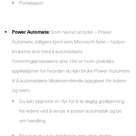
Portalapper
Power Automate:
Som navnet antyder – Power
Automate, tidligere kjent som Microsoft-flyter – hjelper
brukerne sine med å automatisere
forretningsprosessene sine. Her er noen praktiske
applikasjoner for hvordan du kan bruke Power Automate
til å automatisere tilbakevendende oppgaver for ledere
og team:
Du kan opprette en flyt for å ta daglig godkjenning
fra ledere ved å sende e-poster automatisk og be
om handling.
Eller hvis du vil ta databasen opp igjen daglig.