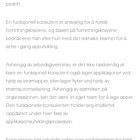
bedrift.
En funksjonell konsulent er ansvarlig for å forstå
forretningskravene, og basert på forretningskravene -
koordinerer han eller hun med det tekniske teamet for å
sette i gang apputvikling.
Avhengig av arbeidsgivers krav, er det ikke nødvendig at
bare en funksjonell konsulent også lager applikasjoner ved
hjelp av strømapper, eller lager flyter ved hjelp av
strømautomatisering. Avhengig av størrelsen på
organisasjonen, kan det være et eget team for å lage apper.
Den funksjonelle konsulenten holder seg imidlertid
oppdatert under hver fase av
applikasjonsutviklingsprosessen.
Konsulenten her må spille rollen som problemløser for hele