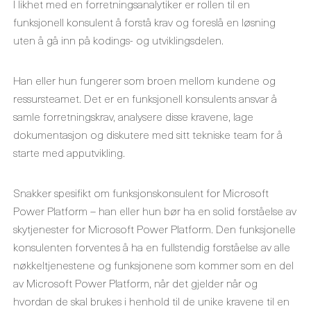
I likhet med en forretningsanalytiker er rollen til en
funksjonell konsulent å forstå krav og foreslå en løsning
uten å gå inn på kodings- og utviklingsdelen.
Han eller hun fungerer som broen mellom kundene og
ressursteamet. Det er en funksjonell konsulents ansvar å
samle forretningskrav, analysere disse kravene, lage
dokumentasjon og diskutere med sitt tekniske team for å
starte med apputvikling.
Snakker spesifikt om funksjonskonsulent for Microsoft
Power Platform – han eller hun bør ha en solid forståelse av
skytjenester for Microsoft Power Platform. Den funksjonelle
konsulenten forventes å ha en fullstendig forståelse av alle
nøkkeltjenestene og funksjonene som kommer som en del
av Microsoft Power Platform, når det gjelder når og
hvordan de skal brukes i henhold til de unike kravene til en