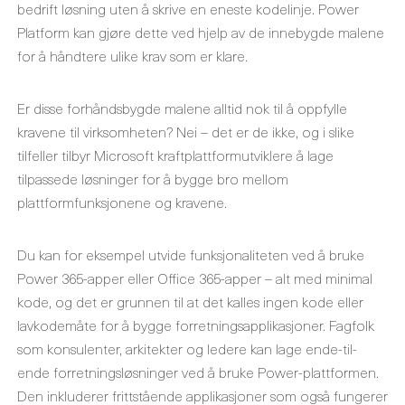
bedrift løsning uten å skrive en eneste kodelinje. Power
Platform kan gjøre dette ved hjelp av de innebygde malene
for å håndtere ulike krav som er klare.
Er disse forhåndsbygde malene alltid nok til å oppfylle
kravene til virksomheten? Nei – det er de ikke, og i slike
tilfeller tilbyr Microsoft kraftplattformutviklere å lage
tilpassede løsninger for å bygge bro mellom
plattformfunksjonene og kravene.
Du kan for eksempel utvide funksjonaliteten ved å bruke
Power 365-apper eller Office 365-apper – alt med minimal
kode, og det er grunnen til at det kalles ingen kode eller
lavkodemåte for å bygge forretningsapplikasjoner. Fagfolk
som konsulenter, arkitekter og ledere kan lage ende-til-
ende forretningsløsninger ved å bruke Power-plattformen.
Den inkluderer frittstående applikasjoner som også fungerer