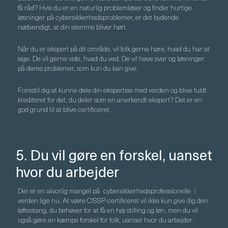
få råd? Hvis du er en naturlig problemløser og finder hurtige
løsninger på cybersikkerhedsproblemer, er det bydende
nødvendigt, at din stemme bliver hørt.
Når du er ekspert på dit område, vil folk gerne høre, hvad du har at
sige. De vil gerne vide, hvad du ved. De vil have svar og løsninger
på deres problemer, som kun du kan give.
Forestil dig at kunne dele din ekspertise med verden og blive fuldt
krediteret for det, du deler som en anerkendt ekspert? Det er en
god grund til at blive certificeret.
5. Du vil gøre en forskel, uanset
hvor du arbejder
Der er en alvorlig mangel på
cybersikkerhedsprofessionelle
i
verden lige nu. At være CISSP-certificeret vil ikke kun give dig den
løftestang, du behøver for at få en høj stilling og løn, men du vil
også gøre en kæmpe forskel for folk, uanset hvor du arbejder.