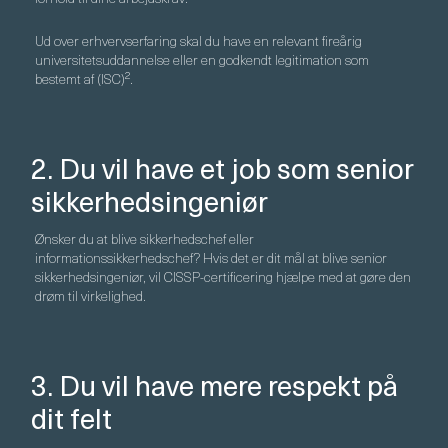
Ud over erhvervserfaring skal du have en relevant fireårig
universitetsuddannelse eller en godkendt legitimation som
bestemt af (ISC)².
2. Du vil have et job som senior
sikkerhedsingeniør
Ønsker du at blive sikkerhedschef eller
informationssikkerhedschef? Hvis det er dit mål at blive senior
sikkerhedsingeniør, vil CISSP-certificering hjælpe med at gøre den
drøm til virkelighed.
3. Du vil have mere respekt på
dit felt