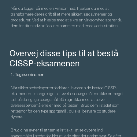
Når du logger på med en virksomhed, hjælper du med at
transformere deres drift til et mere sikkert sæt systemer og
procedurer. Ved at hjælpe med at sikre en virksomhed sparer du
dem for titusindvis af dollars sammen med endeløs frustration.
Overvej disse tips til at bestå
CISSP-eksamenen
1. Tag øveeksamen
Når sikkerhedseksperter forklarer
hvordan de bestod CISSP-
eksamenen
, mange siger, at øvelsesspørgsmålene ikke er meget
tæt på de rigtige spørgsmål. Så regn ikke med, at selve
øvelsesspørgsmålene er med på testen. Brug dem i stedet som
rettesnor for den type spørgsmål, du skal besvare og studere
dybere.
Brug dine evner til at tænke kritisk til at se dybere ind i
spørgsmålet i stedet for blot at lede efter det rigtige svar. Se efter