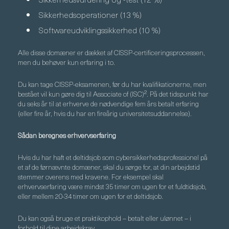
Sikkerhedsoperationer (13 %)
Softwareudviklingssikkerhed (10 %)
Alle disse domæner er dækket af CISSP-certificeringsprocessen,
men du behøver kun erfaring i to.
Du kan tage CISSP-eksamenen, før du har kvalifikationerne, men
bestået vil kun gøre dig til Associate of (ISC)². På det tidspunkt har
du seks år til at erhverve de nødvendige fem års betalt erfaring
(eller fire år, hvis du har en fireårig universitetsuddannelse).
Sådan beregnes erhvervserfaring
Hvis du har haft et deltidsjob som cybersikkerhedsprofessionel på
et af de førnævnte domæner, skal du sørge for, at din arbejdstid
stemmer overens med kravene. For eksempel skal
erhvervserfaring være mindst 35 timer om ugen for et fuldtidsjob,
eller mellem 20-34 timer om ugen for et deltidsjob.
Du kan også bruge et praktikophold – betalt eller ulønnet – i
forhold til dine arbejdskrav.