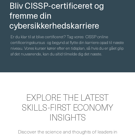
Bliv CISSP-certificeret og
fremme din
cybersikkerhedskarriere
Er du klar til at blive certificeret? Tag vores
CISSP online
certificeringskursus
og begynd at flytte din karriere opad til næste
niveau. Vores kurser kører efter en tidsplan, så hvis du er gået glip
af det nuværende, kan du altid tilmelde dig det næste.
EXPLORE THE LATEST
SKILLS-FIRST ECONOMY
INSIGHTS
Discover the science and thoughts of leaders in