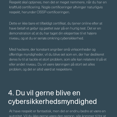
Respekt skal optjenes, men det er meget nemmere, når du har en
kraftfuld certificering. Nogle certificeringer aftvinger naturligvis
respekt, herunder CISSP-certificeringen.
Dette er ikke bare et tilfældigt certifikat, du tjener online efter at
have betalt et gebyr og gættet svar på en hurtig test. Det er en
demonstration af, at du har taget din ekspertise til et højere
niveau, og at du er seriøs omkring cybersikkerhed.
Med hackere, der konstant angriber små virksomheder og
offentlige myndigheder, vil du blive set som en, der har dedikeret
deres liv til at tackle et stort problem, som alle kan relatere til på et
eller andet niveau. Du vil være løsningen på stort set alles
problem, og det er altid værd at respektere.
4. Du vil gerne blive en
cybersikkerhedsmyndighed
At have respekt er fantastisk, men det er endnu bedre at være en
autoritet. Vil du ikke gerne være den person, alle kommer til for at