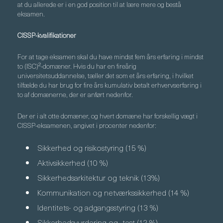
at du allerede er i en god position til at lære mere og bestå
eksamen.
CISSP-kvalifikationer
For at tage eksamen skal du have mindst fem års erfaring i mindst
to (ISC)²-domæner. Hvis du har en fireårig
universitetsuddannelse, tæller det som et års erfaring, i hvilket
tilfælde du har brug for fire års kumulativ betalt erhvervserfaring i
to af domænerne, der er anført nedenfor.
Der er i alt otte domæner, og hvert domæne har forskellig vægt i
CISSP-eksamenen, angivet i procenter nedenfor:
Sikkerhed og risikostyring (15 %)
Aktivsikkerhed (10 %)
Sikkerhedsarkitektur og teknik (13%)
Kommunikation og netværkssikkerhed (14 %)
Identitets- og adgangsstyring (13 %)
Sikkerhedsvurdering og -test (12 %)