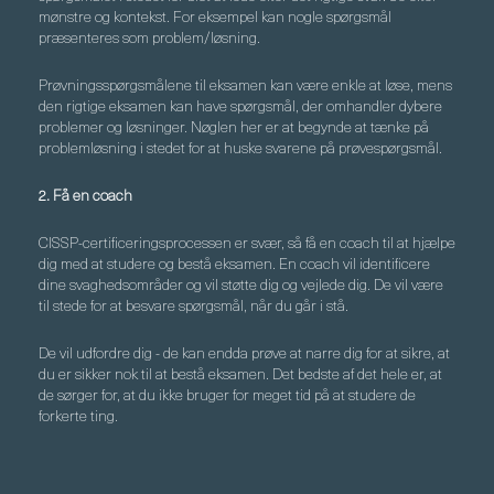
mønstre og kontekst. For eksempel kan nogle spørgsmål
præsenteres som problem/løsning.
Prøvningsspørgsmålene til eksamen kan være enkle at løse, mens
den rigtige eksamen kan have spørgsmål, der omhandler dybere
problemer og løsninger. Nøglen her er at begynde at tænke på
problemløsning i stedet for at huske svarene på prøvespørgsmål.
2. Få en coach
CISSP-certificeringsprocessen er svær, så få en coach til at hjælpe
dig med at studere og bestå eksamen. En coach vil identificere
dine svaghedsområder og vil støtte dig og vejlede dig. De vil være
til stede for at besvare spørgsmål, når du går i stå.
De vil udfordre dig - de kan endda prøve at narre dig for at sikre, at
du er sikker nok til at bestå eksamen. Det bedste af det hele er, at
de sørger for, at du ikke bruger for meget tid på at studere de
forkerte ting.