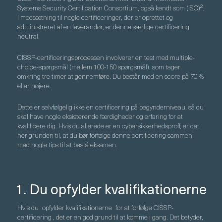
Systems Security Certification Consortium, også kendt som (ISC)².
I modsætning til nogle certificeringer, der er oprettet og
administreret af en leverandør, er denne særlige certificering
neutral.
CISSP-certificeringsprocessen involverer en test med multiple-
choice-spørgsmål (mellem 100-150 spørgsmål), som tager
omkring tre timer at gennemføre. Du består med en score på 70 %
eller højere.
Dette er selvfølgelig ikke en certificering på begynderniveau, så du
skal have nogle eksisterende færdigheder og erfaring for at
kvalificere dig. Hvis du allerede er en cybersikkerhedsproff, er det
her grunden til, at du bør forfølge denne certificering sammen
med nogle tips til at bestå eksamen.
1. Du opfylder kvalifikationerne
Hvis du
opfylder kvalifikationerne
for at forfølge CISSP-
certificering , det er en god grund til at komme i gang. Det betyder,