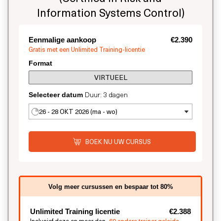
Information Systems Control)
Eenmalige aankoop
€2.390
Gratis met een Unlimited Training-licentie
Format
VIRTUEEL
Duur: 3 dagen
Selecteer datum
26 - 28 OKT 2026 (ma - wo)
BOEK NU UW CURSUS
Volg meer cursussen en bespaar tot 80%
Unlimited Training licentie
€2.388
Inclusief deze en meer dan
60 andere trainer geleide