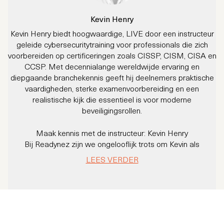
Kevin Henry
Kevin Henry biedt hoogwaardige, LIVE door een instructeur
geleide cybersecuritytraining voor professionals die zich
cy
voorbereiden op certificeringen zoals CISSP, CISM, CISA en
CCSP. Met decennialange wereldwijde ervaring en
diepgaande branchekennis geeft hij deelnemers praktische
v
vaardigheden, sterke examenvoorbereiding en een
e
realistische kijk die essentieel is voor moderne
beveiligingsrollen.
Maak kennis met de instructeur: Kevin Henry
M
Bij Readynez zijn we ongelooflijk trots om Kevin als
onderdeel van ons instructeursteam te hebben!
m
LEES VERDER
Met meer dan 30 jaar ervaring binnen IT-beveiliging en audit
heeft Kevin duizenden deelnemers geholpen om
certificeringen zoals CISSP, CISA, CISM, CCSP en vele
andere te behalen.
Als officieel cursusontwikkelaar voor ISC2 en ISACA – en