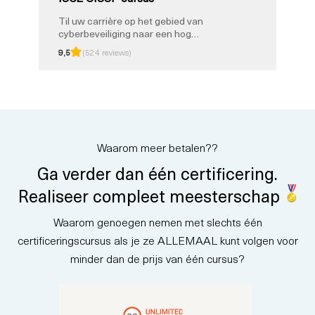
Til uw carrière op het gebied van
cyberbeveiliging naar een hoger
niveau met ISC2 CISSP - de
9,5
(524 reviews)
gouden standaard op het gebied
van certificeringen en training
op het gebied van
informatiebeveiliging. Valideer
uw expertise in het ontwerpen,
implementeren en beheren van
een veilige IT-omgeving. Krijg
Waarom meer betalen??
wereldwijd erkenning als
Certified Information Systems
Ga verder dan één certificering.
Security Professional,
ontgrendel kansen en vestig
Realiseer compleet meesterschap
uzelf als een vertrouwde leider
op het steeds evoluerende
Waarom genoegen nemen met slechts één
gebied van cyberbeveiliging.
certificeringscursus als je ze ALLEMAAL kunt volgen voor
minder dan de prijs van één cursus?