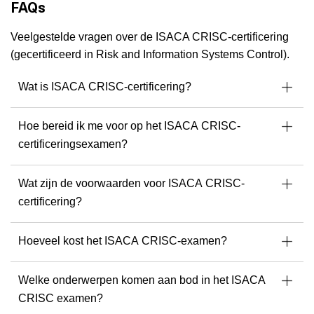
FAQs
een vertrouwde adviseur voor organisaties over de hele
wereld – brengt Kevin unieke expertise, praktijkgerichte
begeleiding, boeiende verhalen en realistische inzichten naar
Veelgestelde vragen over de ISACA CRISC-certificering
elke training.
(gecertificeerd in Risk and Information Systems Control).
Deelnemers geven hem steevast een 10/10 – en het is
makkelijk te begrijpen waarom. Zijn passion voor onderwijs,
Wat is ISACA CRISC-certificering?
diepe vakkennis en oprechte betrokkenheid in het succes
van zijn cursisten maken hem tot een van de meest
Hoe bereid ik me voor op het ISACA CRISC-
gerespecteerde instructeurs in de branche.
certificeringsexamen?
Excellentie begint met instructeurs zoals jij. Bedankt dat je
wereldwijd leren versterkt – en voor je onverzettelijke inzet
Wat zijn de voorwaarden voor ISACA CRISC-
en vertrouwen!
certificering?
Klaar om een cursus met Kevin te volgen?
Hoeveel kost het ISACA CRISC-examen?
Welke onderwerpen komen aan bod in het ISACA
CRISC examen?