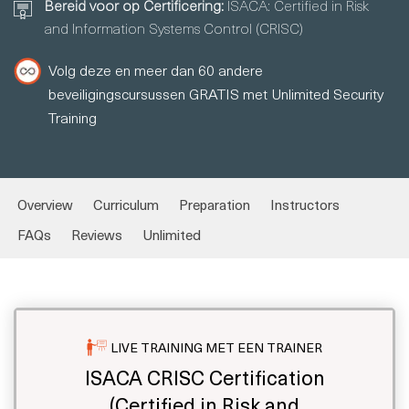
Bereid voor op Certificering:
ISACA: Certified in Risk
and Information Systems Control (CRISC)
Volg deze en meer dan 60 andere
beveiligingscursussen GRATIS met Unlimited Security
Training
Overview
Curriculum
Preparation
Instructors
FAQs
Reviews
Unlimited
LIVE TRAINING MET EEN TRAINER
ISACA CRISC Certification
(Certified in Risk and