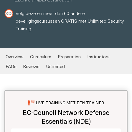
Volg deze en meer dan 60 andere
beveiligingscursussen GRATIS met Unlimited Security
Training
Overview
Curriculum
Preparation
Instructors
FAQs
Reviews
Unlimited
LIVE TRAINING MET EEN TRAINER
EC-Council Network Defense
Essentials (NDE)