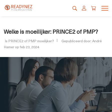
Welke is moeilijker: PRINCE2 of PMP?
Is PRINCE2 of PMP moeilijker?
Gepubliceerd door: André
Hamer op feb 23, 2024