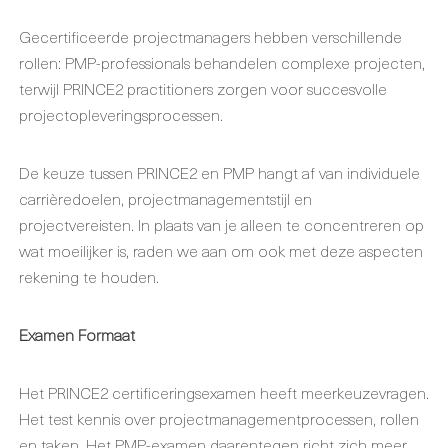
Gecertificeerde projectmanagers hebben verschillende
rollen: PMP-professionals behandelen complexe projecten,
terwijl PRINCE2 practitioners zorgen voor succesvolle
projectopleveringsprocessen.
De keuze tussen PRINCE2 en PMP hangt af van individuele
carrièredoelen, projectmanagementstijl en
projectvereisten. In plaats van je alleen te concentreren op
wat moeilijker is, raden we aan om ook met deze aspecten
rekening te houden.
Examen Formaat
Het PRINCE2 certificeringsexamen heeft meerkeuzevragen.
Het test kennis over projectmanagementprocessen, rollen
en taken. Het PMP-examen daarentegen richt zich meer