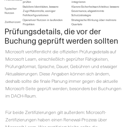
prüfen
integrieren
Stabilere Identitäten, bessere
Klarere Sicherheitsarchitektur, bessere
Typischer
Zugriffskontrolle, weniger
Governance, abgestimmte
Nutzen
Fehlkonfigurationen
Schutzstrategie
Operativer Nutzen in laufenden
Strategische Wirkung über mehrere
Zeithorizont
Projekten
Quartale
Prüfungsdetails, die vor der
Buchung geprüft werden sollten
Microsoft veröffentlicht die offiziellen Prüfungsdetails auf
Microsoft Learn, einschließlich geprüfter Fähigkeiten,
Prüfungsformat, Sprache, Dauer, Gebühren und etwaiger
Aktualisierungen. Diese Angaben können sich ändern,
deshalb sollte die finale Planung immer gegen die aktuelle
Microsoft-Seite geprüft werden, besonders bei Buchungen
im DACH-Raum.
Für beide Zertifizierungen gilt außerdem: Microsoft-
Zertifizierungen haben einen Renewal-Prozess über
Microsoft Learn. Wer zertifiziert bleibt, sollte die