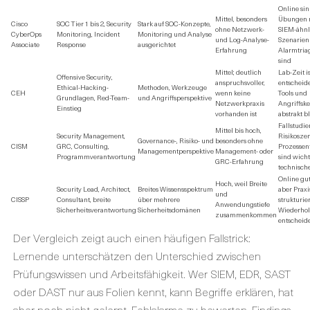
Online sin
Mittel, besonders
Übungen m
Cisco
SOC Tier 1 bis 2, Security
Stark auf SOC-Konzepte,
ohne Netzwerk-
SIEM-ähnl
CyberOps
Monitoring, Incident
Monitoring und Analyse
und Log-Analyse-
Szenarien
Associate
Response
ausgerichtet
Erfahrung
Alarmtria
sind
Mittel; deutlich
Lab-Zeit is
Offensive Security,
anspruchsvoller,
entscheid
Ethical-Hacking-
Methoden, Werkzeuge
CEH
wenn keine
Tools und
Grundlagen, Red-Team-
und Angriffsperspektive
Netzwerkpraxis
Angriffske
Einstieg
vorhanden ist
abstrakt b
Fallstudie
Mittel bis hoch,
Security Management,
Risikosze
Governance-, Risiko- und
besonders ohne
CISM
GRC, Consulting,
Prozessen
Managementperspektive
Management- oder
Programmverantwortung
sind wicht
GRC-Erfahrung
technisch
Online gut
Hoch, weil Breite
Security Lead, Architect,
Breites Wissensspektrum
aber Prax
und
CISSP
Consultant, breite
über mehrere
strukturie
Anwendungstiefe
Sicherheitsverantwortung
Sicherheitsdomänen
Wiederhol
zusammenkommen
entscheid
Der Vergleich zeigt auch einen häufigen Fallstrick:
Lernende unterschätzen den Unterschied zwischen
Prüfungswissen und Arbeitsfähigkeit. Wer SIEM, EDR, SAST
oder DAST nur aus Folien kennt, kann Begriffe erklären, hat
aber noch nicht gelernt, Fehlalarme zu bewerten, Findings