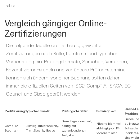
sitzen.
Vergleich gängiger Online-
Zertifizierungen
Die folgende Tabelle ordnet häufig gewählte
Zertifizierungen nach Rolle, Lernfokus und typischer
Vorbereitung ein. Prüfungsformate, Sprachen, Versionen,
Rezertifizierungsregeln und verfügbare Prüfungstermine
können sich ändern; vor einer Buchung sollten daher
immer die offiziellen Seiten von ISC2, CompTIA, ISACA, EC-
Council und Cisco geprüft werden.
Online-Le
Zertifizierung
Typischer Einsatz
Prüfungscharakter
Schwierigkeit
Praxisbez
Gut online
Grundlagenorientiert,
Niedrig bis mittel,
zu Netzwer
CompTIA
Einstieg, Junior Security,
häufig mit
abhängig von IT-
Schwachst
Security+
IT mit Security-Bezug
szenariobasierten
Vorkenntnissen
Incident-
Aufgaben
sind wicht