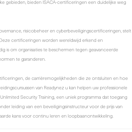
ieke gebieden, bieden ISACA-certificeringen een duidelijke weg
vernance, risicobeheer en cyberbeveiligingscertificeringen, stelt
. Deze certificeringen worden wereldwijd erkend en
odig is om organisaties te beschermen tegen geavanceerde
 normen te garanderen.
ificeringen, de carrièremogelijkheden die ze ontsluiten en hoe
ereidingscursussen van Readynez u kan helpen uw professionele
 Unlimited Security Training, een uniek programma dat toegang
nder leiding van een beveiligingsinstructeur voor de prijs van
arde kans voor continu leren en loopbaanontwikkeling.