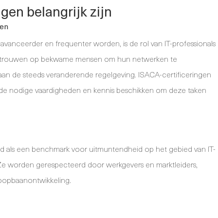
en belangrijk zijn
den
avanceerder en frequenter worden, is de rol van IT-professionals
 vertrouwen op bekwame mensen om hun netwerken te
aan de steeds veranderende regelgeving. ISACA-certificeringen
er de nodige vaardigheden en kennis beschikken om deze taken
d als een benchmark voor uitmuntendheid op het gebied van IT-
 Ze worden gerespecteerd door werkgevers en marktleiders,
loopbaanontwikkeling.