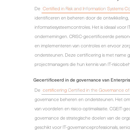
De
Certified in Risk and Information Systems Co
identificeren en beheren door de ontwikkeling
informatiesysteemcontroles. Het is ideaal voor I
ondernemingen. CRISC-gecertificeerde personen
en implementeren van controles en ervoor zorge
ondersteunen. Deze certificering is met name gu
projectmanagers die hun kennis van IT-risicobeh
Gecertificeerd in de governance van Enterpri
De
certificering Certified in the Governance of
governance beheren en ondersteunen. Het omva
van voordelen en risico-optimalisatie. CGEIT-gec
governance de strategische doelen van de organ
geschikt voor IT-governanceprofessionals, senio