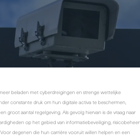
meer beladen met cyberdreigingen en strenge wettelijke
onder constante druk om hun digitale activa te beschermen,
een groot aantal regelgeving. Als gevolg hiervan is de vraag naar
ardigheden op het gebied van informatiebeveiliging, risicobeheer
Voor degenen die hun carrière vooruit willen helpen en een