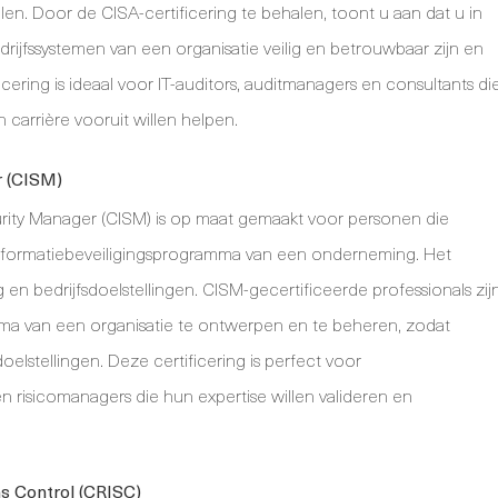
n. Door de CISA-certificering te behalen, toont u aan dat u in
drijfssystemen van een organisatie veilig en betrouwbaar zijn en
icering is ideaal voor IT-auditors, auditmanagers en consultants di
carrière vooruit willen helpen.
r (CISM)
curity Manager (CISM) is op maat gemaakt voor personen die
 informatiebeveiligingsprogramma van een onderneming. Het
g en bedrijfsdoelstellingen. CISM-gecertificeerde professionals zij
mma van een organisatie te ontwerpen en te beheren, zodat
doelstellingen. Deze certificering is perfect voor
en risicomanagers die hun expertise willen valideren en
ms Control (CRISC)