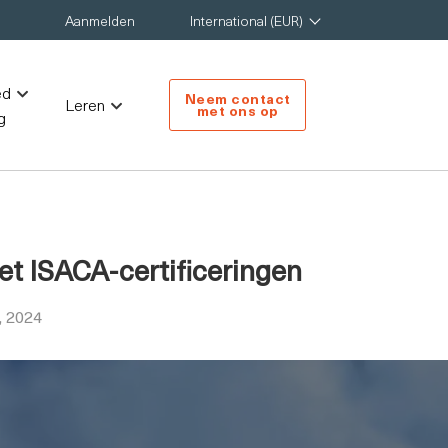
Aanmelden
International (EUR)
ed
Neem contact
Leren
met ons op
g
met ISACA-certificeringen
, 2024