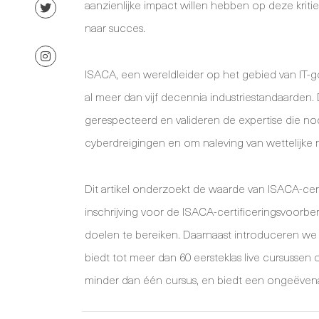
aanzienlijke impact willen hebben op deze krit
naar succes.
ISACA, een wereldleider op het gebied van IT-go
al meer dan vijf decennia industriestandaarden
gerespecteerd en valideren de expertise die n
cyberdreigingen en om naleving van wettelijke
Dit artikel onderzoekt de waarde van ISACA-cert
inschrijving voor de ISACA-certificeringsvoorb
doelen te bereiken. Daarnaast introduceren we
biedt tot meer dan 60 eersteklas live cursussen o
minder dan één cursus, en biedt een ongeëvena