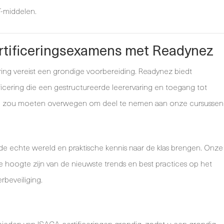
T-middelen.
rtificeringsexamens met Readynez
ing vereist een grondige voorbereiding. Readynez biedt
ficering die een gestructureerde leerervaring en toegang tot
m je zou moeten overwegen om deel te nemen aan onze cursussen
t de echte wereld en praktische kennis naar de klas brengen. Onze
e hoogte zijn van de nieuwste trends en best practices op het
rbeveiliging.
bieden van ISACA-certificeringen grondig, zodat u een grondig