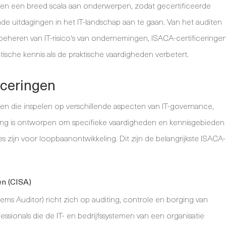
jken een breed scala aan onderwerpen, zodat gecertificeerde
nde uitdagingen in het IT-landschap aan te gaan. Van het auditen
beheren van IT-risico's van ondernemingen, ISACA-certificeringe
tische kennis als de praktische vaardigheden verbetert.
iceringen
gen die inspelen op verschillende aspecten van IT-governance,
cering is ontworpen om specifieke vaardigheden en kennisgebieden
s zijn voor loopbaanontwikkeling. Dit zijn de belangrijkste ISACA-
en (CISA)
tems Auditor) richt zich op auditing, controle en borging van
ssionals die de IT- en bedrijfssystemen van een organisatie