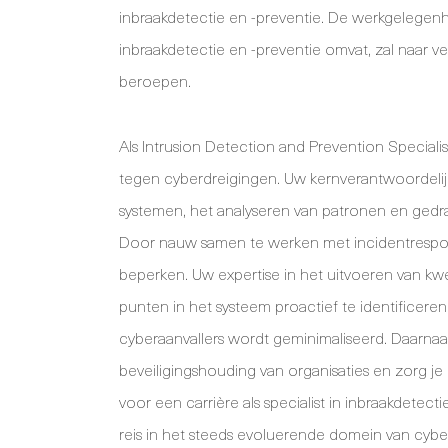
inbraakdetectie en -preventie. De werkgelegenhe
inbraakdetectie en -preventie omvat, zal naar v
beroepen.
Als Intrusion Detection and Prevention Specialist
tegen cyberdreigingen. Uw kernverantwoordelij
systemen, het analyseren van patronen en gedra
Door nauw samen te werken met incidentrespon
beperken. Uw expertise in het uitvoeren van k
punten in het systeem proactief te identificeren
cyberaanvallers wordt geminimaliseerd. Daarnaas
beveiligingshouding van organisaties en zorg je
voor een carrière als specialist in inbraakdete
reis in het steeds evoluerende domein van cyber