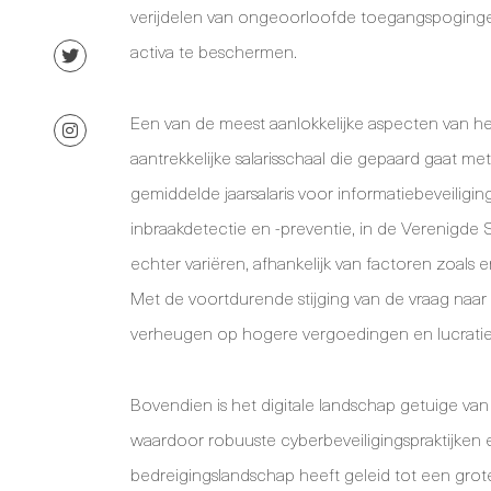
verijdelen van ongeoorloofde toegangspogingen
activa te beschermen.
Een van de meest aanlokkelijke aspecten van het
aantrekkelijke salarisschaal die gepaard gaat me
gemiddelde jaarsalaris voor informatiebeveiliging
inbraakdetectie en -preventie, in de Verenigde 
echter variëren, afhankelijk van factoren zoals e
Met de voortdurende stijging van de vraag naar 
verheugen op hogere vergoedingen en lucratie
Bovendien is het digitale landschap getuige v
waardoor robuuste cyberbeveiligingspraktijken 
bedreigingslandschap heeft geleid tot een grot