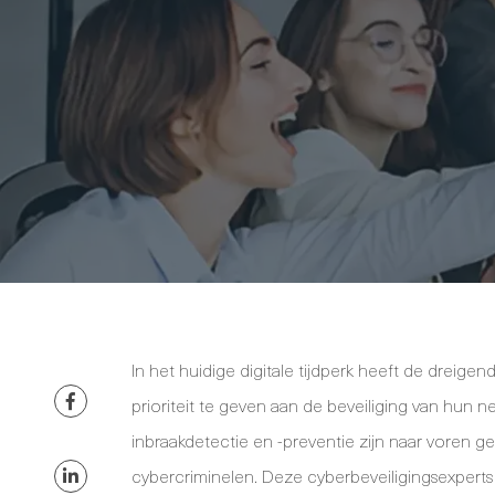
In het huidige digitale tijdperk heeft de drei
prioriteit te geven aan de beveiliging van hun 
inbraakdetectie en -preventie zijn naar voren ge
cybercriminelen. Deze cyberbeveiligingsexperts 