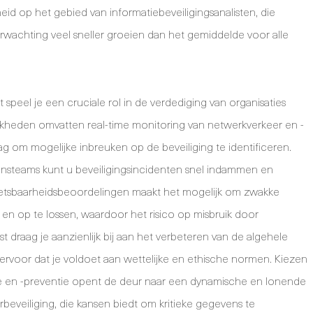
id op het gebied van informatiebeveiligingsanalisten, die
erwachting veel sneller groeien dan het gemiddelde voor alle
 speel je een cruciale rol in de verdediging van organisaties
kheden omvatten real-time monitoring van netwerkverkeer en -
g om mogelijke inbreuken op de beveiliging te identificeren.
steams kunt u beveiligingsincidenten snel indammen en
wetsbaarheidsbeoordelingen maakt het mogelijk om zwakke
 en op te lossen, waardoor het risico op misbruik door
t draag je aanzienlijk bij aan het verbeteren van de algehele
 ervoor dat je voldoet aan wettelijke en ethische normen. Kiezen
ctie en -preventie opent de deur naar een dynamische en lonende
beveiliging, die kansen biedt om kritieke gegevens te