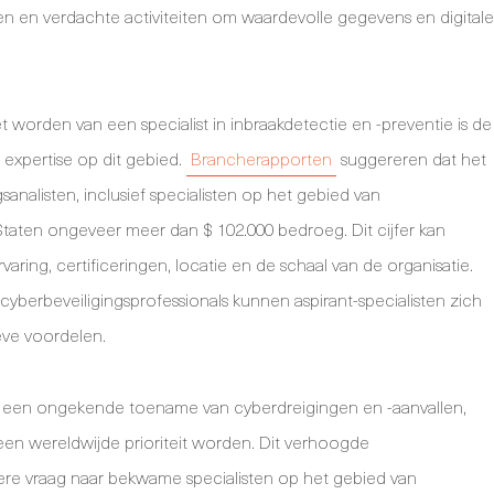
 en verdachte activiteiten om waardevolle gegevens en digitale
 worden van een specialist in inbraakdetectie en -preventie is de
t expertise op dit gebied.
Brancherapporten
suggereren dat het
sanalisten, inclusief specialisten op het gebied van
Staten ongeveer meer dan $ 102.000 bedroeg. Dit cijfer kan
rvaring, certificeringen, locatie en de schaal van de organisatie.
cyberbeveiligingsprofessionals kunnen aspirant-specialisten zich
ve voordelen.
an een ongekende toename van cyberdreigingen en -aanvallen,
een wereldwijde prioriteit worden. Dit verhoogde
ere vraag naar bekwame specialisten op het gebied van