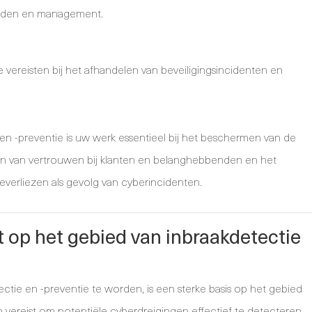
enden en management.
vereisten bij het afhandelen van beveiligingsincidenten en
e en -preventie is uw werk essentieel bij het beschermen van de
den van vertrouwen bij klanten en belanghebbenden en het
everliezen als gevolg van cyberincidenten.
t op het gebied van inbraakdetectie
ctie en -preventie te worden, is een sterke basis op het gebied
 vereist om potentiële cyberdreigingen effectief te detecteren