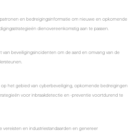
erspatronen en bedreigingsinformatie om nieuwe en opkomende
edigingsstrategieën dienovereenkomstig aan te passen.
uit van beveiligingsincidenten om de aard en omvang van de
dersteunen.
s op het gebied van cyberbeveiliging, opkomende bedreigingen
rategieën voor inbraakdetectie en -preventie voortdurend te
ke vereisten en industriestandaarden en genereer