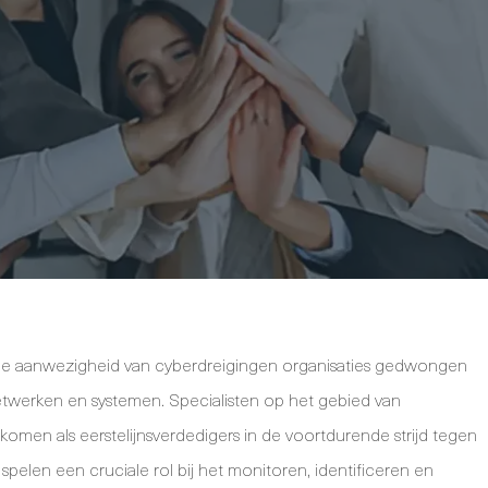
gende aanwezigheid van cyberdreigingen organisaties gedwongen
netwerken en systemen. Specialisten op het gebied van
komen als eerstelijnsverdedigers in de voortdurende strijd tegen
spelen een cruciale rol bij het monitoren, identificeren en