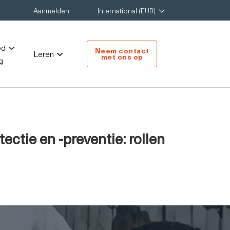
Aanmelden
International (EUR)
ed
Neem contact
Leren
met ons op
g
ectie en -preventie: rollen