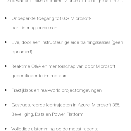
Dit is wat er in elke Unlimited Microsoft Training-licentie zit:
Onbeperkte toegang tot 60+ Microsoft-
certificeringscursussen
Live, door een instructeur geleide trainingssessies (geen
opnames!)
Real-time Q&A en mentorschap van door Microsoft
gecertificeerde instructeurs
Praktijklabs en real-world projectomgevingen
Gestructureerde leertrajecten in Azure, Microsoft 365,
Beveiliging, Data en Power Platform
Volledige afstemming op de meest recente