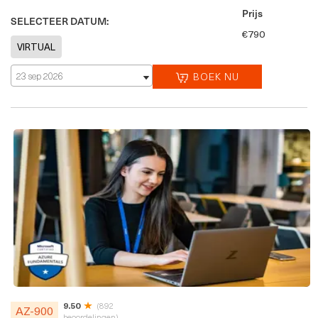
Prijs
SELECTEER DATUM:
€790
23 sep 2026
BOEK NU
9.50
(892
AZ-900
beoordelingen)