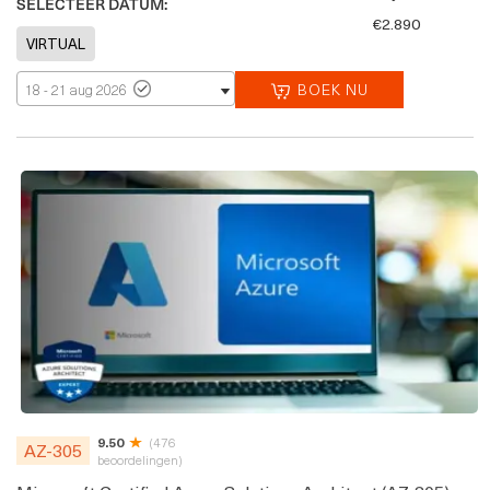
SELECTEER DATUM:
€2.890
BOEK NU
18 - 21 aug 2026
9.50
(476
AZ-305
beoordelingen)