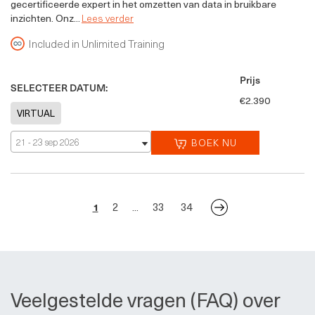
gecertificeerde expert in het omzetten van data in bruikbare
inzichten. Onz...
Lees verder
Included in Unlimited Training
Prijs
SELECTEER DATUM:
€2.390
21 - 23 sep 2026
BOEK NU
2
33
34
1
...
Veelgestelde vragen (FAQ) over