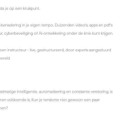
sta je op een kruispunt.
'-benadering in je eigen tempo. Duizenden video's, apps en pdf's
uur, cyberbeveiliging of AI-ontwikkeling onder de knie kunt krijgen.
een instructeur - live, gestructureerd, door experts aangestuurd
ereld.
matige intelligentie, automatisering en constante verstoring, is
leren voldoende is. Kun je tenslotte niet gewoon een paar
emen?