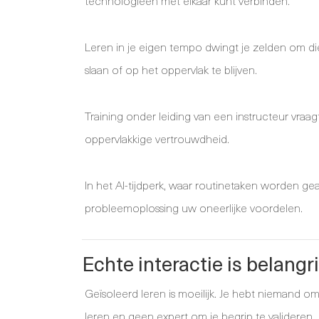
technologieën met elkaar kunt verbinden.
Leren in je eigen tempo dwingt je zelden om die
slaan of op het oppervlak te blijven.
Training onder leiding van een instructeur vraa
oppervlakkige vertrouwdheid.
In het AI-tijdperk, waar routinetaken worden ge
probleemoplossing uw oneerlijke voordelen.
Echte interactie is belangri
Geïsoleerd leren is moeilijk. Je hebt niemand o
leren en geen expert om je begrip te valideren.