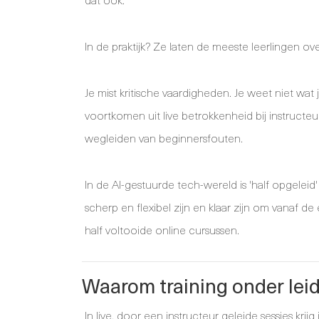
In de praktijk? Ze laten de meeste leerlingen o
Je mist kritische vaardigheden. Je weet niet wat
voortkomen uit live betrokkenheid bij instructe
wegleiden van beginnersfouten.
In de AI-gestuurde tech-wereld is 'half opgeleid
scherp en flexibel zijn en klaar zijn om vanaf d
half voltooide online cursussen.
Waarom training onder leid
In live, door een instructeur geleide sessies kri