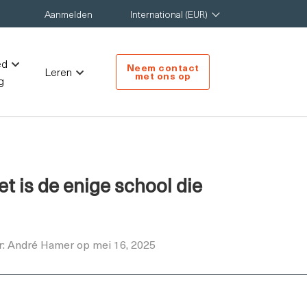
Aanmelden
International (EUR)
ed
Neem contact
Leren
met ons op
g
et is de enige school die
r: André Hamer op mei 16, 2025