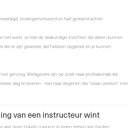
verweldigd, ondergemotiveerd en half getraind achter.
 je niet weet. Je mist de deskundige inzichten die alleen kunnen
urs die er zijn geweest, dat hebben opgelost en je kunnen
' niet genoeg. Werkgevers zijn op zoek naar professionals die
e eerste dag te leveren - niet naar degenen die "eraan werken" met
ing van een instructeur wint
jg je wat geen enkele cursus in je eigen tempo kan bieden: