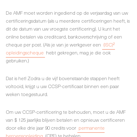
De AMF moet worden ingediend op de verjaardag van uw
certificeringsdatum (als u meerdere certificeringen heeft, is
dit de datum van uw vroegste certificering). U kunt het
online betalen via creditcard, bankoverschrijving of een
cheque per post. (Als je van je werkgever een
(ISC)²
opleidingscheque
hebt gekregen, mag je die ook
gebruiken.)
Dat is het! Zodra u de vijf bovenstaande stappen heeft
voltooid, krijgt u uw CCSP-certificaat binnen een paar
weken toegestuurd.
Om uw CCSP-certificering te behouden, moet u de AMF
van $ 125 jaarlijks blijven betalen en opnieuw certificeren
door elke drie jaar 90 credits voor
permanente
beroepsopleiding
(CPE) te behalen.