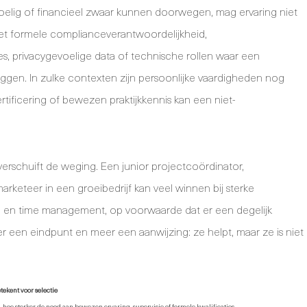
evoelig of financieel zwaar kunnen doorwegen, mag ervaring niet
et formele complianceverantwoordelijkheid,
, privacygevoelige data of technische rollen waar een
leggen. In zulke contexten zijn persoonlijke vaardigheden nog
rtificering of bewezen praktijkkennis kan een niet-
, verschuift de weging. Een junior projectcoördinator,
arketeer in een groeibedrijf kan veel winnen bij sterke
 en time management, op voorwaarde dat er een degelijk
er een eindpunt en meer een aanwijzing: ze helpt, maar ze is niet
ekent voor selectie
o, hoe sterker de nood aan bewezen ervaring, supervisie of formele kwalificaties.