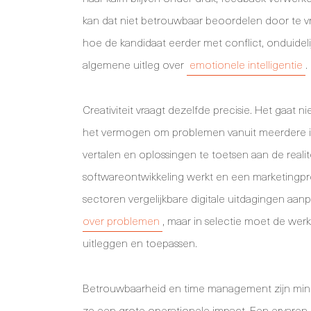
kan dat niet betrouwbaar beoordelen door te vr
hoe de kandidaat eerder met conflict, onduidel
algemene uitleg over
emotionele intelligentie
.
Creativiteit vraagt dezelfde precisie. Het gaat 
het vermogen om problemen vanuit meerdere inv
vertalen en oplossingen te toetsen aan de realite
softwareontwikkeling werkt en een marketingp
sectoren vergelijkbare digitale uitdagingen aanp
over problemen
, maar in selectie moet de wer
uitleggen en toepassen.
Betrouwbaarheid en time management zijn minde
ze een grote operationele impact. Een ervaren 