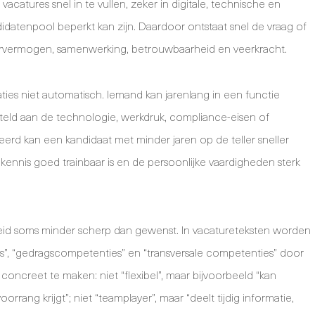
catures snel in te vullen, zeker in digitale, technische en
idatenpool beperkt kan zijn. Daardoor ontstaat snel de vraag of
rvermogen, samenwerking, betrouwbaarheid en veerkracht.
staties niet automatisch. Iemand kan jarenlang in een functie
teld aan de technologie, werkdruk, compliance-eisen of
rd kan een kandidaat met minder jaren op de teller sneller
nnis goed trainbaar is en de persoonlijke vaardigheden sterk
eid soms minder scherp dan gewenst. In vacatureteksten worden
tudes”, “gedragscompetenties” en “transversale competenties” door
 concreet te maken: niet “flexibel”, maar bijvoorbeeld “kan
rrang krijgt”; niet “teamplayer”, maar “deelt tijdig informatie,