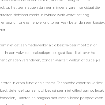
ruk op het team leggen dan een minder ervaren kandidaat die
ioriteiten zichtbaar maakt. In hybride werk wordt dat nog
ogs en asynchrone samenwerking tonen vaak beter dan een klassiek
rkt.
ekent niet dat een medewerker altijd beschikbaar moet zijn of
 In een volwassen selectieproces gaat flexibiliteit over het
digheden veranderen, zonder kwaliteit, welzijn of duidelijke
ctoren in cross-functionele teams. Technische expertise verliest
ck defensief opneemt of beslissingen niet uitlegt aan collega’s
rhandelen, luisteren en omgaan met verschillende perspectieven