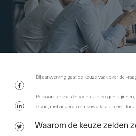
Bij aanwerving gaat de keuze vaak over de vraa
Persoonlijke vaardigheden zijn de gedraginge
stuurt, met anderen samenwerkt en in een functi
Waarom de keuze zelden zw