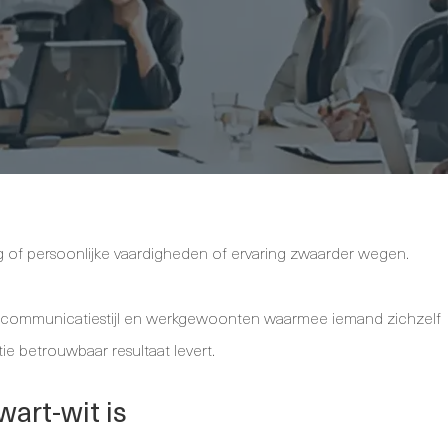
g of persoonlijke vaardigheden of ervaring zwaarder wegen.
n, communicatiestijl en werkgewoonten waarmee iemand zichzelf
e betrouwbaar resultaat levert.
art-wit is