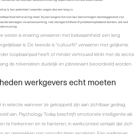
d ja is, kan potentieel zwaarder wegen dan een lang cv.
nzetbaarheid telt ervaring meer; bij een langere horizon kan leervermogen doorslaggevend zijn.
aarde toevoegen via samenwerking, rust, klantgerichtheid of probleemoplossend denken, ook met
ieke ervaring.
e eerste is ervaring verwarren met bekwaamheid: een lang
gelijkbaar is. De tweede is “cultuurfit” verwarren met gelijkenis:
der loopbaanpad heeft of minder vertrouwd klinkt met de secto
lang de rolvereisten duidelijk en jobrelevant beoordeeld worden.
igheden werkgevers echt moeten
 in selectie wanneer ze gekoppeld zijn aan zichtbaar gedrag.
eld van. Psychology Today beschrijft emotionele intelligentie als
n te herkennen en te hanteren; in werkcontext vertaalt dat zich
en en gesprekken niet onnodig laten escaleren. Een werkgever