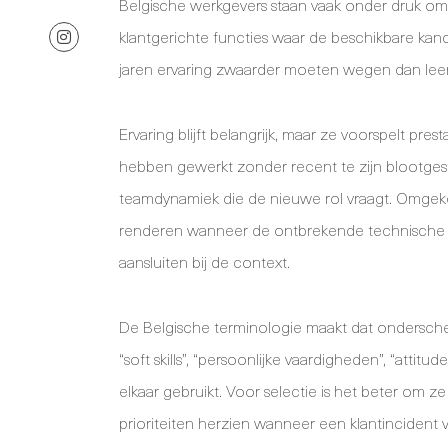
Belgische werkgevers staan vaak onder druk om va
klantgerichte functies waar de beschikbare kand
jaren ervaring zwaarder moeten wegen dan lee
Ervaring blijft belangrijk, maar ze voorspelt pre
hebben gewerkt zonder recent te zijn blootges
teamdynamiek die de nieuwe rol vraagt. Omgekee
renderen wanneer de ontbrekende technische ke
aansluiten bij de context.
De Belgische terminologie maakt dat ondersch
“soft skills”, “persoonlijke vaardigheden”, “atti
elkaar gebruikt. Voor selectie is het beter om ze
prioriteiten herzien wanneer een klantincident voo