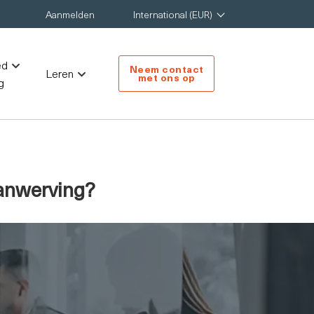
Aanmelden
International (EUR)
ed
Neem contact
Leren
met ons op
g
aanwerving?