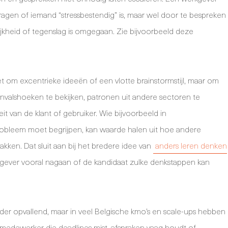
agen of iemand “stressbestendig” is, maar wel door te bespreken
ijkheid of tegenslag is omgegaan. Zie bijvoorbeeld deze
niet om excentrieke ideeën of een vlotte brainstormstijl, maar om
alshoeken te bekijken, patronen uit andere sectoren te
it van de klant of gebruiker. Wie bijvoorbeeld in
robleem moet begrijpen, kan waarde halen uit hoe andere
akken. Dat sluit aan bij het bredere idee van
anders leren denken
kgever vooral nagaan of de kandidaat zulke denkstappen kan
r opvallend, maar in veel Belgische kmo’s en scale-ups hebben
medewerker die deadlines mist, afspraken vaag houdt of