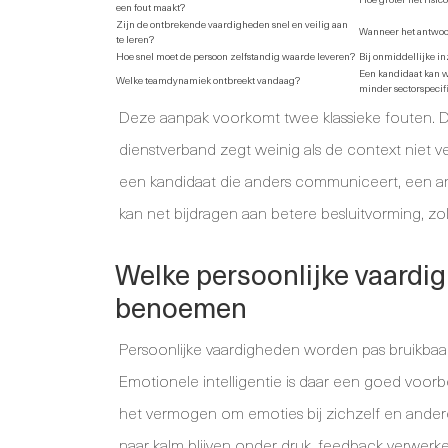
een fout maakt?
Zijn de ontbrekende vaardigheden snel en veilig aan
Wanneer het antwoor
te leren?
Hoe snel moet de persoon zelfstandig waarde leveren?
Bij onmiddellijke i
Een kandidaat kan w
Welke teamdynamiek ontbreekt vandaag?
minder sectorspecif
Deze aanpak voorkomt twee klassieke fouten. D
dienstverband zegt weinig als de context niet ver
een kandidaat die anders communiceert, een an
kan net bijdragen aan betere besluitvorming, zo
Welke persoonlijke vaard
benoemen
Persoonlijke vaardigheden worden pas bruikbaar
Emotionele intelligentie is daar een goed voorbe
het vermogen om emoties bij zichzelf en andere
naar kalm blijven onder druk, feedback verwerk