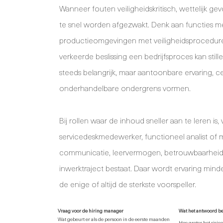
Wanneer fouten veiligheidskritisch, wettelijk g
te snel worden afgezwakt. Denk aan functies m
productieomgevingen met veiligheidsprocedures
verkeerde beslissing een bedrijfsproces kan stil
steeds belangrijk, maar aantoonbare ervaring, ce
onderhandelbare ondergrens vormen.
Bij rollen waar de inhoud sneller aan te leren is
servicedeskmedewerker, functioneel analist of m
communicatie, leervermogen, betrouwbaarheid
inwerktraject bestaat. Daar wordt ervaring mind
de enige of altijd de sterkste voorspeller.
Vraag voor de hiring manager
Wat het antwoord bet
Wat gebeurt er als de persoon in de eerste maanden
Hoe groter het risic