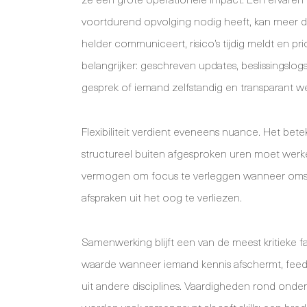
voortdurend opvolging nodig heeft, kan meer d
helder communiceert, risico’s tijdig meldt en pr
belangrijker: geschreven updates, beslissingsl
gesprek of iemand zelfstandig en transparant we
Flexibiliteit verdient eveneens nuance. Het bet
structureel buiten afgesproken uren moet werken.
vermogen om focus te verleggen wanneer omstan
afspraken uit het oog te verliezen.
Samenwerking blijft een van de meest kritieke fa
waarde wanneer iemand kennis afschermt, feedba
uit andere disciplines. Vaardigheden rond onde