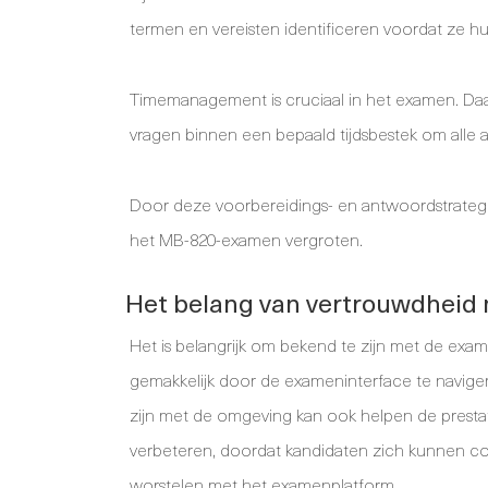
termen en vereisten identificeren voordat ze 
Timemanagement is cruciaal in het examen. 
vragen binnen een bepaald tijdsbestek om alle
Door deze voorbereidings- en antwoordstrateg
het MB-820-examen vergroten.
Het belang van vertrouwdhei
Het is belangrijk om bekend te zijn met de ex
gemakkelijk door de exameninterface te navigere
zijn met de omgeving kan ook helpen de prestat
verbeteren, doordat kandidaten zich kunnen co
worstelen met het examenplatform.