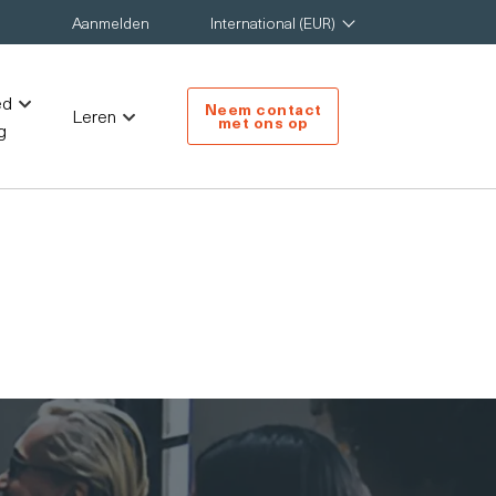
Aanmelden
International (EUR)
ed
Neem contact
Leren
met ons op
g