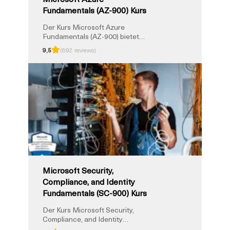
Fundamentals (AZ-900) Kurs
Der Kurs Microsoft Azure
Fundamentals (AZ-900) bietet
eine solide Einführung in Cloud
9,5
(892 reviews)
Computing und die wichtigsten
Azure-Dienste. Er richtet sich an
Anfänger, die die wichtigsten
Cloud-Konzepte, Azure-Preise,
Support und Governance-Tools
verstehen möchten. Dieses von
einem Trainer geleitete Training
bereitet Sie auf das AZ-900
Exam und die Microsoft
Certified: Azure Fundamentals
Zertifizierung vor.
Microsoft Security,
Compliance, and Identity
Fundamentals (SC-900) Kurs
Der Kurs Microsoft Security,
Compliance, and Identity
Fundamentals (SC-900)