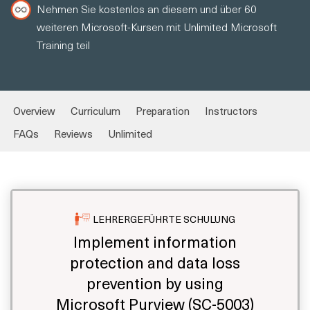
Nehmen Sie kostenlos an diesem und über 60
weiteren Microsoft-Kursen mit Unlimited Microsoft
Training teil
Overview
Curriculum
Preparation
Instructors
FAQs
Reviews
Unlimited
LEHRERGEFÜHRTE SCHULUNG
Implement information
protection and data loss
prevention by using
Microsoft Purview (SC-5003)