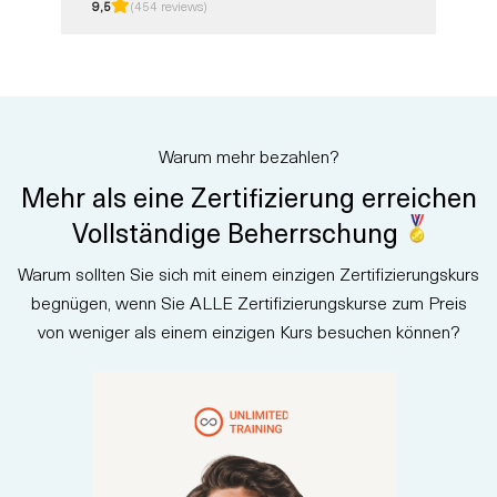
9,5
(454 reviews)
vermittelt Grundlagen zu
Sicherheits-, Compliance- und
Identitätskonzepten in
Microsoft Cloud Services. Sie
lernen die Grundlagen des
Identitätsmanagements, der
Zugriffskontrolle und des
Warum mehr bezahlen?
Datenschutzes kennen. Diese
von einem Ausbilder geleitete
Mehr als eine Zertifizierung erreichen
Schulung bereitet Sie auf das
SC-900 Exam und das Microsoft
Vollständige Beherrschung
Certified: Security, Compliance,
and Identity Fundamentals"
Warum sollten Sie sich mit einem einzigen Zertifizierungskurs
Zertifizierung vor.
begnügen, wenn Sie ALLE Zertifizierungskurse zum Preis
von weniger als einem einzigen Kurs besuchen können?