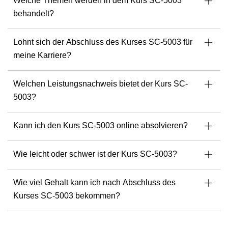
Welche Themen werden in dem Kurs SC-5003
Finden Sie Ihren nächsten Readynez-Kurs mit Michel
hier.
behandelt?
Lohnt sich der Abschluss des Kurses SC-5003 für
meine Karriere?
Welchen Leistungsnachweis bietet der Kurs SC-
5003?
Kann ich den Kurs SC-5003 online absolvieren?
Wie leicht oder schwer ist der Kurs SC-5003?
Wie viel Gehalt kann ich nach Abschluss des
Kurses SC-5003 bekommen?