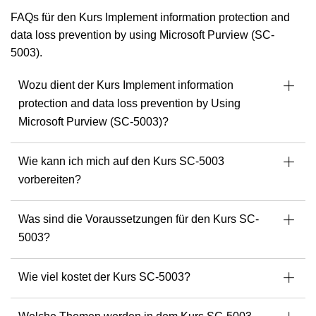
bringt Klarheit, Struktur und tiefes technisches Fachwissen
FAQs für den Kurs Implement information protection and
mit ein.
data loss prevention by using Microsoft Purview (SC-
Michel ist nicht nur Microsoft- und
5003).
Cybersicherheitsspezialist, sondern spricht auch fünf
Sprachen fließend, was ihn zu einem gefragten Dozenten
Wozu dient der Kurs Implement information
über Grenzen und Branchen hinweg macht.
protection and data loss prevention by Using
Microsoft Purview (SC-5003)?
Seine multikulturelle Perspektive und sein agiler Ansatz
helfen Unternehmen bei der Navigation von hybriden
Infrastrukturen bis hin zur Einführung von KI-Tools wie
Wie kann ich mich auf den Kurs SC-5003
Microsoft Copilot und ChatGPT.
vorbereiten?
S
Als leidenschaftlicher Trainer und Berater befähigt er
Fachleute, belastbare, sichere und skalierbare IT-
Was sind die Voraussetzungen für den Kurs SC-
Umgebungen zu implementieren, die mit der sich ständig
5003?
weiterentwickelnden technischen Landschaft Schritt halten.
Bei Michel können Sie ein strukturiertes, praxisnahes, bei
Wie viel kostet der Kurs SC-5003?
Bedarf mehrsprachiges und tiefgreifendes
Schulungserlebnis erwarten.