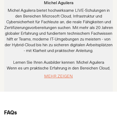
Michel Aguilera
Michel Aguilera bietet hochwirksame LIVE-Schulungen in
Ju
den Bereichen Microsoft Cloud, Infrastruktur und
M
Cybersicherheit für Fachleute an, die reale Fähigkeiten und
d
Zertifizierungsvorbereitungen suchen. Mit mehr als 20 Jahren
globaler Erfahrung und fundiertem technischem Fachwissen
B
hilft er Teams, moderne IT-Umgebungen zu meistern - von
h
der Hybrid-Cloud bis hin zu sicheren digitalen Arbeitsplätzen
- mit Klarheit und praktischer Anleitung.
Lernen Sie Ihren Ausbilder kennen: Michel Aguilera
Wenn es um praktische Erfahrung in den Bereichen Cloud,
Cybersicherheit und Infrastruktur geht, bringt Michel Aguilera
S
MEHR ZEIGEN
das volle Paket mit.
Michael Aguilera ist seit über 20 Jahren in der IT-Branche
tätig und hat schon viele Aufgaben übernommen: Berater,
Trainer, Projektmanager und Integrationsexperte. Egal, ob es
A
um groß angelegte Windows-Migrationen,
Rechenzentrumskonsolidierungen, ITSM-Rollouts, Cloud-
FAQs
Implementierungen und Cybersicherheitslösungen geht, er