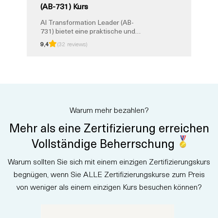
(AB-731) Kurs
Unternehmen dabei helfen,
Produktivitätsgewinne zu
AI Transformation Leader (AB-
erzielen und gleichzeitig
731) bietet eine praktische und
Compliance- und
strategische Vertiefung der
Datenschutzstandards
9,4
(32 reviews)
Frage, wie Unternehmen KI
einzuhalten.
verantwortungsvoll, effizient und
nachhaltig einsetzen können.
Die Teilnehmer erfahren mehr
über KI-Reifegrad-Frameworks,
Governance-Standards, Risiko-
und Compliance-Überlegungen,
Warum mehr bezahlen?
Change Management,
Mitarbeiterbefähigung und die
Mehr als eine Zertifizierung erreichen
Einbindung von KI in
Geschäftsprozesse. Das
Vollständige Beherrschung
Programm verbindet
Führungsstrategien mit
Warum sollten Sie sich mit einem einzigen Zertifizierungskurs
Fallstudien aus der Praxis, damit
Sie KI-Initiativen mit Klarheit und
begnügen, wenn Sie ALLE Zertifizierungskurse zum Preis
Zuversicht leiten können. Nach
von weniger als einem einzigen Kurs besuchen können?
Abschluss des Kurses sind Sie in
der Lage, die AB-731-Prüfung
abzulegen und eine
branchenweit anerkannte