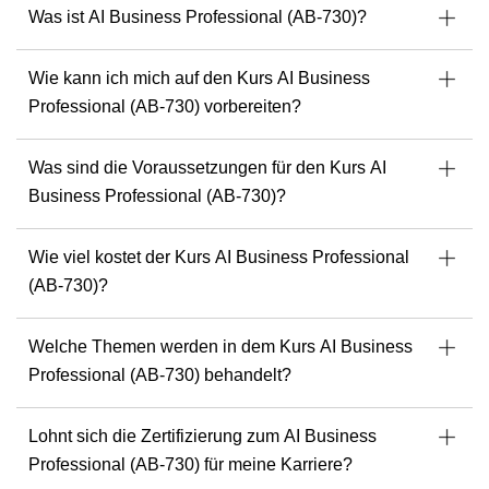
auf der ganzen Welt vertrauen.
Was ist AI Business Professional (AB-730)?
Microsoft MVP - Geschäftsanwendungen
Wie kann ich mich auf den Kurs AI Business
Spezialist für Dynamics 365, Power Platform &
Azure
Professional (AB-730) vorbereiten?
Entwickler von Microsoft-Kursunterlagen
Was sind die Voraussetzungen für den Kurs AI
Redner & Mentor bei Veranstaltungen der
M
Microsoft-Community
Business Professional (AB-730)?
Sind Sie bereit, Lösungen mit einem der Besten auf diesem
Wie viel kostet der Kurs AI Business Professional
Gebiet zu entwickeln?
h
(AB-730)?
Lernen Sie kommende Kurse mit Julian Sharp kennen
,
und legen Sie los.
W
Welche Themen werden in dem Kurs AI Business
Professional (AB-730) behandelt?
E
Lohnt sich die Zertifizierung zum AI Business
Professional (AB-730) für meine Karriere?