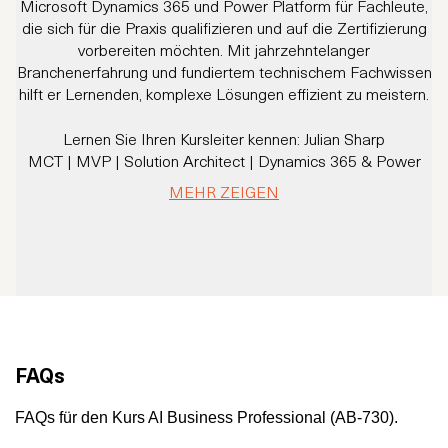
Microsoft Dynamics 365 und Power Platform für Fachleute,
L
die sich für die Praxis qualifizieren und auf die Zertifizierung
vorbereiten möchten. Mit jahrzehntelanger
p
Branchenerfahrung und fundiertem technischem Fachwissen
M
hilft er Lernenden, komplexe Lösungen effizient zu meistern.
a
KI
Lernen Sie Ihren Kursleiter kennen: Julian Sharp
MCT | MVP | Solution Architect | Dynamics 365 & Power
Platform Expert
T
MEHR ZEIGEN
Mit mehr als 20 Jahren Erfahrung und über 16 Jahren
Spezialisierung auf Dynamics CRM/365 und Power Platform
hat Julian Sharp Tausende von Fachleuten geschult und
Organisationen geholfen, echte geschäftliche
Z
Herausforderungen mit Microsoft-Technologien zu lösen.
Als Microsoft Certified Trainer seit 2007 und Microsoft MVP
bringt Julian eine seltene Kombination aus tiefem
technischen Wissen und einer praktischen,
M
FAQs
geschäftsorientierten Denkweise mit.
Er ist nicht nur ein Ausbilder, sondern auch ein Community
FAQs für den Kurs AI Business Professional (AB-730).
Leader, Berater und Lösungsarchitekt, dem Unternehmen