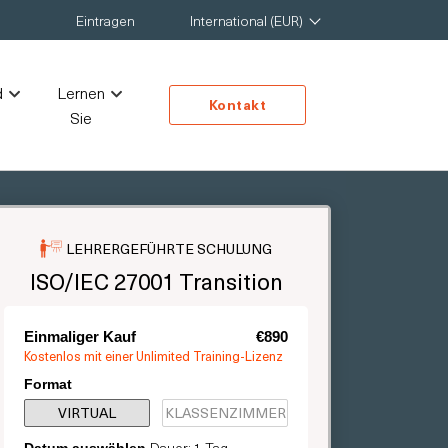
Eintragen
International (EUR)
d
Lernen
Kontakt
Sie
LEHRERGEFÜHRTE SCHULUNG
ISO/IEC 27001 Transition
Einmaliger Kauf
€890
Kostenlos mit einer Unlimited Training-Lizenz
Format
VIRTUAL
KLASSENZIMMER
Dauer: 1 Tag