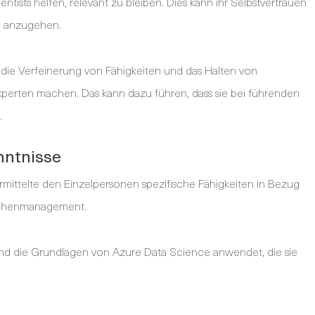
tists helfen, relevant zu bleiben. Dies kann ihr Selbstvertrauen
n anzugehen.
 die Verfeinerung von Fähigkeiten und das Halten von
perten machen. Das kann dazu führen, dass sie bei führenden
.
nntnisse
rmittelte den Einzelpersonen spezifische Fähigkeiten in Bezug
Rechenmanagement.
nd die Grundlagen von Azure Data Science anwendet, die sie