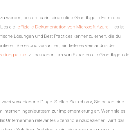
 zu werden, besteht darin, eine solide Grundlage in Form des
 Lies die
offizielle Dokumentation von Microsoft Azure
– es ist
tonische Lösungen und Best Practices kennenzulernen, die du
ntieren Sie es und versuchen, ein tieferes Verständnis der
reitungskurse
zu besuchen, um von Experten die Grundlagen de
zwei verschiedene Dinge. Stellen Sie sich vor, Sie bauen eine
 internen Ingenieurteam zur Implementierung an. Wenn sie es
r das Unternehmen relevantes Szenario einzubeziehen, wirft das
er dieser Solutions Architects sein, die wissen, wie man die