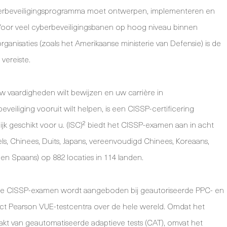
erbeveiligingsprogramma moet ontwerpen, implementeren en
oor veel cyberbeveiligingsbanen op hoog niveau binnen
rganisaties (zoals het Amerikaanse ministerie van Defensie) is de
vereiste.
uw vaardigheden wilt bewijzen en uw carrière in
eveiliging vooruit wilt helpen, is een CISSP-certificering
lijk geschikt voor u. (ISC)² biedt het CISSP-examen aan in acht
els, Chinees, Duits, Japans, vereenvoudigd Chinees, Koreaans,
en Spaans) op 882 locaties in 114 landen.
se CISSP-examen wordt aangeboden bij geautoriseerde PPC- en
t Pearson VUE-testcentra over de hele wereld. Omdat het
kt van geautomatiseerde adaptieve tests (CAT), omvat het