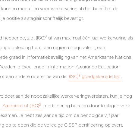
 kunnen meetellen voor werkervaring als het bedrijf of de
je positie als stagiair schriftelijk bevestigt.
 hebbende, ziet (ISC)² af van maximaal één jaar werkervaring als
jarige opleiding hebt, een regionaal equivalent, een
de graad in informatiebeveiliging van het Amerikaanse National
Academic Excellence in Information Assurance Education
 of een andere referentie van de
(ISC)² goedgekeurde lijst
.
t voldoet aan de noodzakelijke werkervaringsvereisten, kun je nog
n
Associate of (ISC)²
-certificering behalen door te slagen voor
examen. Je hebt zes jaar de tijd om de benodigde vijf jaar
ng op te doen die de volledige CISSP-certificering oplevert.