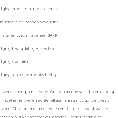
iligingsarchitectuur en -techniek
unicatie en netwerkbeveiliging
titeits- en toegangsbeheer (IAM)
iligingsbeoordeling en -testen
iligingsoperaties
iliging van softwareontwikkeling
t je werkervaring in maanden. Om een maand voltijdse ervaring op
 moet je vier weken achter elkaar minimaal 35 uur per week
erkt. Als je ergens tussen de 20 en 34 uur per week werkte,
beschouwd als parttime werkervaring. Stages (betaald of