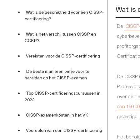
Wat is 
Wat is de geschiktheid voor een CISSP-
certificering?
De
CISSP-
Wat is het verschil tussen CISSP en
cyberbevei
CCSP?
profitorga
Certificat
Vereisten voor de CISSP-certificering
De beste manieren om je voor te
De CISSP (
bereiden op het CISSP-examen
Profession
Top CISSP-certificeringscursussen in
over de he
2022
dan 150.00
CISSP-examenkosten in het VK
gevestigd.
Voordelen van een CISSP-certificering
Het behale