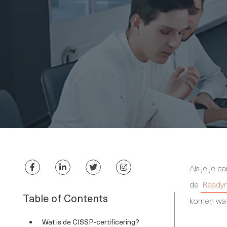
Als je je c
de
Readyn
Table of Contents
komen wat 
Wat is de CISSP-certificering?