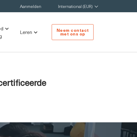
Aanmelden
International (EUR)
ed
Neem contact
Leren
met ons op
g
ertificeerde