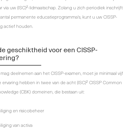
 via uw (ISC)²-lidmaatschap. Zolang u zich periodiek inschrijft
aantal permanente educatieprogramma's, kunt u uw CISSP-
ng actief houden.
de geschiktheid voor een CISSP-
cering?
 mag deelnemen aan het CISSP-examen, moet je minimaal vijf
ime ervaring hebben in twee van de acht (ISC)² CISSP Common
owledge (CBK) domeinen, die bestaan uit:
iliging en risicobeheer
liging van activa