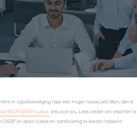
arrière in cyberbeveiliging naar een hoger niveau wilt tillen, dan is
ez (ISC)² CISSP-cursus
iets voor jou. Lees verder om erachter te
CISSP en deze cursus en certificering te bieden hebben!