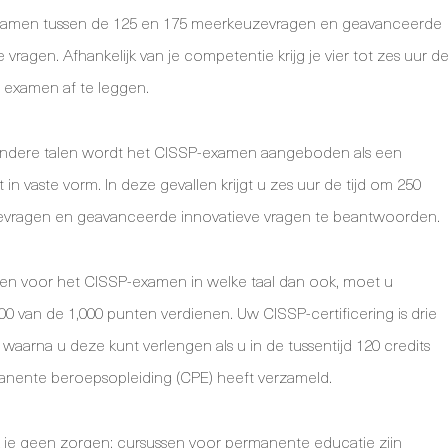
xamen tussen de 125 en 175 meerkeuzevragen en geavanceerde
 vragen. Afhankelijk van je competentie krijg je vier tot zes uur d
t examen af te leggen.
 andere talen wordt het CISSP-examen aangeboden als een
st in vaste vorm. In deze gevallen krijgt u zes uur de tijd om 250
vragen en geavanceerde innovatieve vragen te beantwoorden.
en voor het CISSP-examen in welke taal dan ook, moet u
00 van de 1,000 punten verdienen. Uw CISSP-certificering is drie
, waarna u deze kunt verlengen als u in de tussentijd 120 credits
nente beroepsopleiding (CPE) heeft verzameld.
je geen zorgen; cursussen voor permanente educatie zijn