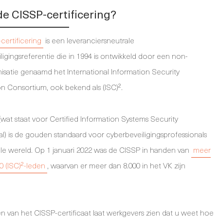
de CISSP-certificering?
certificering
is een leveranciersneutrale
ligingsreferentie die in 1994 is ontwikkeld door een non-
nisatie genaamd het International Information Security
ion Consortium, ook bekend als (ISC)².
wat staat voor Certified Information Systems Security
al) is de gouden standaard voor cyberbeveiligingsprofessionals
le wereld. Op 1 januari 2022 was de CISSP in handen van
meer
0 (ISC)²-leden
, waarvan er meer dan 8.000 in het VK zijn
n van het CISSP-certificaat laat werkgevers zien dat u weet hoe