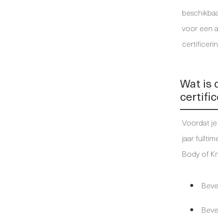
beschikbaar
voor een 
certificeri
Wat is 
certifi
Voordat je
jaar fullt
Body of Kn
Beve
Bevei