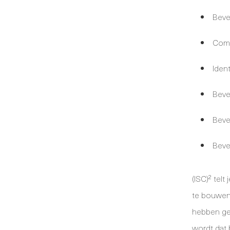
Beve
Comm
Iden
Beve
Beve
Beve
(ISC)² tel
te bouwen,
hebben gew
wordt dat 