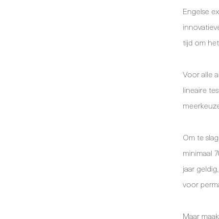
Engelse e
innovatieve
tijd om he
Voor alle
lineaire te
meerkeuze
Om te slag
minimaal 7
jaar geldig
voor perma
Maar maak 