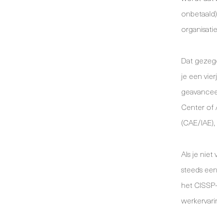
onbetaald)
organisatie 
Dat gezegd
je een vier
geavanceer
Center of 
(CAE/IAE),
Als je nie
steeds ee
het CISSP-
werkervari