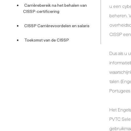
Carrièrebereik na het behalen van
u een cyb
CISSP-certificering
beheren. V
overheidso
CISSP Carrièrevoordelen en salaris
CISSP een 
Toekomst van de CISSP
Dus als u 
informatieb
waarschijn
talen (Eng
Portugees 
Het Engel
PVTC Selec
gebruikmaa