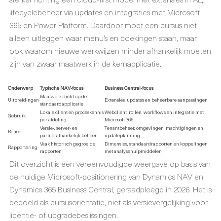
lifecyclebeheer via updates en integraties met Microsoft
365 en Power Platform. Daardoor moet een cursus niet
alleen uitleggen waar menu’s en boekingen staan, maar
ook waarom nieuwe werkwijzen minder afhankelijk moeten
zijn van zwaar maatwerk in de kernapplicatie.
Onderwerp
Typische NAV-focus
Business Central-focus
Maatwerk dicht op de
Uitbreidingen
Extensies, updates en beheerbare aanpassingen
standaardapplicatie
Lokale client en proceskennis
Webclient, rollen, workflows en integratie met
Gebruik
per afdeling
Microsoft 365
Versie-, server- en
Tenantbeheer, omgevingen, machtigingen en
Beheer
partnerafhankelijk beheer
updateplanning
Vaak historisch gegroeide
Dimensies, standaardrapporten en koppelingen
Rapportering
rapporten
met analysehulpmiddelen
Dit overzicht is een vereenvoudigde weergave op basis van
de huidige Microsoft-positionering van Dynamics NAV en
Dynamics 365 Business Central, geraadpleegd in 2026. Het is
bedoeld als cursusoriëntatie, niet als versievergelijking voor
licentie- of upgradebeslissingen.