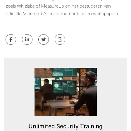
zoals Whizlabs of MeasureUp en het bestuderen van
officiële Microsoft Azure-documentatie en whitepapers.
Unlimited Security Training