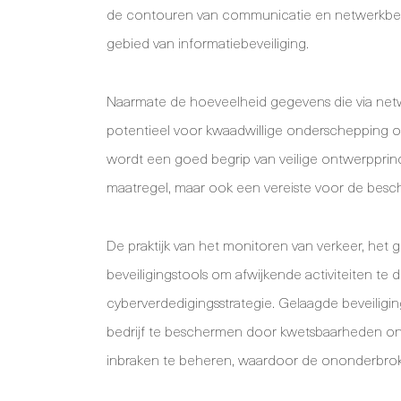
de contouren van communicatie en netwerkbevei
gebied van informatiebeveiliging.
Naarmate de hoeveelheid gegevens die via netw
potentieel voor kwaadwillige onderschepping o
wordt een goed begrip van veilige ontwerpprinc
maatregel, maar ook een vereiste voor de besch
De praktijk van het monitoren van verkeer, het 
beveiligingstools om afwijkende activiteiten te
cyberverdedigingsstrategie. Gelaagde beveilig
bedrijf te beschermen door kwetsbaarheden on
inbraken te beheren, waardoor de ononderbroken