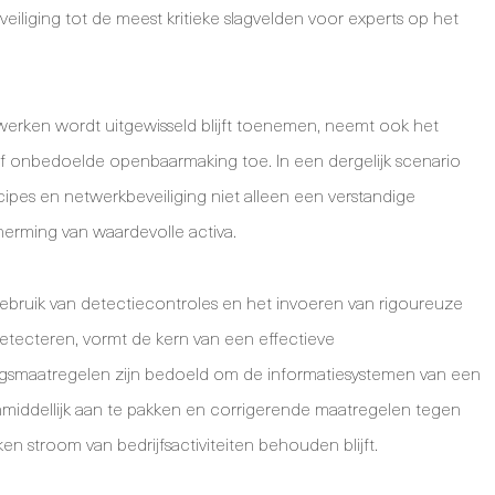
liging tot de meest kritieke slagvelden voor experts op het
erken wordt uitgewisseld blijft toenemen, neemt ook het
f onbedoelde openbaarmaking toe. In een dergelijk scenario
ipes en netwerkbeveiliging niet alleen een verstandige
erming van waardevolle activa.
gebruik van detectiecontroles en het invoeren van rigoureuze
 detecteren, vormt de kern van een effectieve
ingsmaatregelen zijn bedoeld om de informatiesystemen van een
middellijk aan te pakken en corrigerende maatregelen tegen
 stroom van bedrijfsactiviteiten behouden blijft.