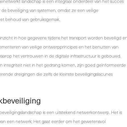
 genetwerkt landschap is een integraal onderdeel van het succes
r de beveiliging van systemen, omdat ze een veilige
et behoud van gebruiksgemak.
inzicht in hoe gegevens tijdens het transport worden beveiligd e
ementeren van veilige ontwerpprincipes en het benutten van
arop het vertrouwen in de digitale infrastructuur is gebouwd.
n integriteit niet in het gedrang komen, zijn goed geïnformeerde
rende dreigingen die zelfs de kleinste beveiligingslacunes
kbeveiliging
eveiligingslandschap is een uitstekend netwerkontwerp. Het is
 van een netwerk; Het gaat eerder om het gewetensvol