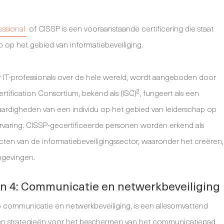
essional
of CISSP is een vooraanstaande certificering die staat
 op het gebied van informatiebeveiliging.
r IT-professionals over de hele wereld, wordt aangeboden door
rtification Consortium, bekend als (ISC)², fungeert als een
aardigheden van een individu op het gebied van leiderschap op
ervaring. CISSP-gecertificeerde personen worden erkend als
cten van de informatiebeveiligingssector, waaronder het creëren,
mgevingen.
in 4: Communicatie en netwerkbeveiliging
p communicatie en netwerkbeveiliging, is een allesomvattend
en strategieën voor het beschermen van het communicatiepad