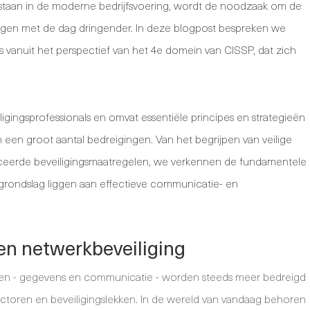
staan in de moderne bedrijfsvoering, wordt de noodzaak om de
borgen met de dag dringender. In deze blogpost bespreken we
vanuit het perspectief van het 4e domein van CISSP, dat zich
igingsprofessionals en omvat essentiële principes en strategieën
n een groot aantal bedreigingen. Van het begrijpen van veilige
ceerde beveiligingsmaatregelen, we verkennen de fundamentele
grondslag liggen aan effectieve communicatie- en
en netwerkbeveiliging
ven - gegevens en communicatie - worden steeds meer bedreigd
toren en beveiligingslekken. In de wereld van vandaag behoren