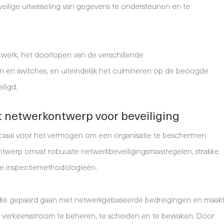
eilige uitwisseling van gegevens te ondersteunen en te
werk, het doorlopen van de verschillende
en en switches, en uiteindelijk het culmineren op de beoogde
ligd.
 netwerkontwerp voor beveiliging
cruciaal voor het vermogen om een organisatie te beschermen
twerp omvat robuuste netwerkbeveiligingsmaatregelen, strakke
e inspectiemethodologieën.
's die gepaard gaan met netwerkgebaseerde bedreigingen en maak
de verkeersstroom te beheren, te scheiden en te bewaken. Door