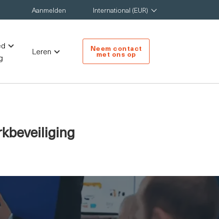
Aanmelden
International (EUR)
ed
Neem contact
Leren
met ons op
g
kbeveiliging