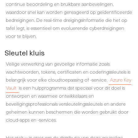
continue beoordeling en bruikbare aanbevelingen,
waardoor snel kan worden gereageerd op geïdentificeerde
bedreigingen. De real-time dreigingsinformatie die het op
tafel legt, is essentieel om evoluerende cyberdreigingen
voor te blijven.
Sleutel kluis
Veilige verwerking van gevoelige informatie zoals
wachtwoorden, tokens, certificaten en coderingssleutels is
belangrijk voor elke cloudtoepassing of -service.
Azure Key
Vault
is een hulpprogramma dat speciaal voor dit doel is
ontworpen en waarmee ontwikkelaars en
beveiligingsprofessionals versleutelingssleutels en andere
geheimen kunnen beschermen die worden gebruikt door
cloud-apps en -services.
Het stelt u in staat om de distributie van deze gevoelige