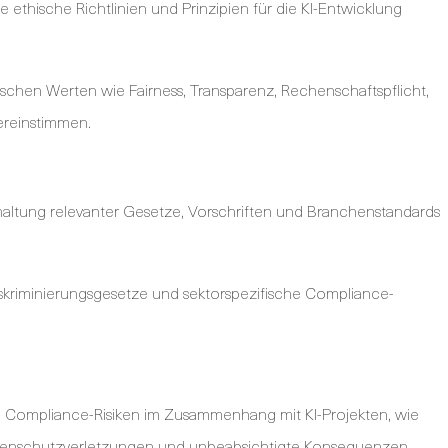
ethische Richtlinien und Prinzipien für die KI-Entwicklung
hischen Werten wie Fairness, Transparenz, Rechenschaftspflicht,
ereinstimmen.
ltung relevanter Gesetze, Vorschriften und Branchenstandards
iskriminierungsgesetze und sektorspezifische Compliance-
und Compliance-Risiken im Zusammenhang mit KI-Projekten, wie
tenschutzverletzungen und unbeabsichtigte Konsequenzen.