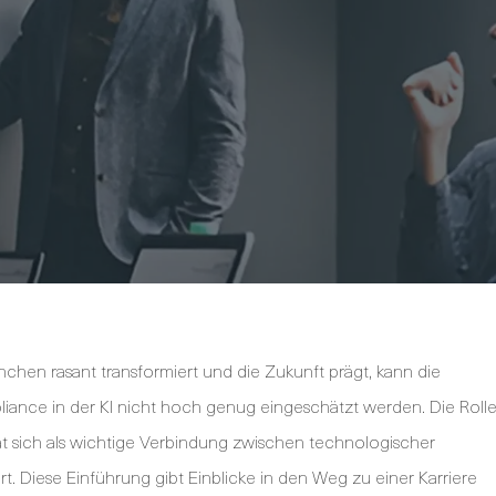
Branchen rasant transformiert und die Zukunft prägt, kann die
ance in der KI nicht hoch genug eingeschätzt werden. Die Roll
t sich als wichtige Verbindung zwischen technologischer
t. Diese Einführung gibt Einblicke in den Weg zu einer Karriere