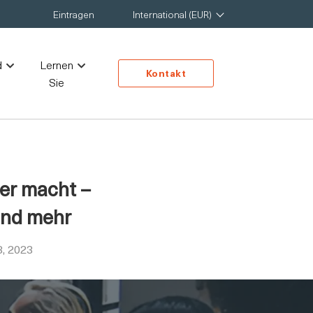
Eintragen
International (EUR)
d
Lernen
Kontakt
Sie
ter macht –
und mehr
8, 2023