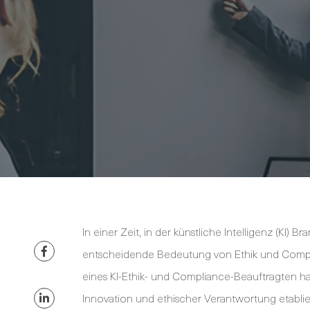
In einer Zeit, in der künstliche Intelligenz (KI) 
entscheidende Bedeutung von Ethik und Compli
eines KI-Ethik- und Compliance-Beauftragten ha
Innovation und ethischer Verantwortung etablier