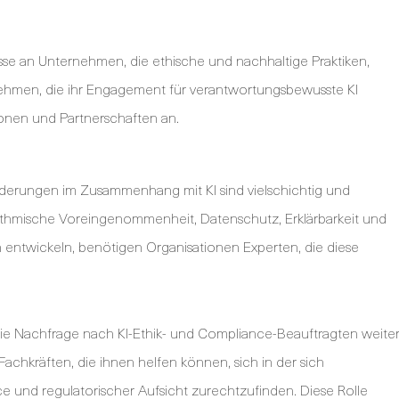
sse an Unternehmen, die ethische und nachhaltige Praktiken,
ternehmen, die ihr Engagement für verantwortungsbewusste KI
onen und Partnerschaften an.
derungen im Zusammenhang mit KI sind vielschichtig und
thmische Voreingenommenheit, Datenschutz, Erklärbarkeit und
n entwickeln, benötigen Organisationen Experten, die diese
 die Nachfrage nach KI-Ethik- und Compliance-Beauftragten weite
Fachkräften, die ihnen helfen können, sich in der sich
 und regulatorischer Aufsicht zurechtzufinden. Diese Rolle