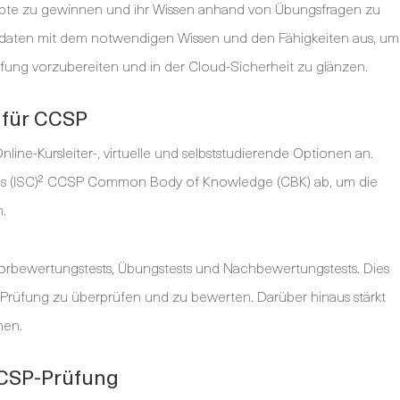
zepte zu gewinnen und ihr Wissen anhand von Übungsfragen zu
didaten mit dem notwendigen Wissen und den Fähigkeiten aus, um
üfung vorzubereiten und in der Cloud-Sicherheit zu glänzen.
 für CCSP
ine-Kursleiter-, virtuelle und selbststudierende Optionen an.
es (ISC)² CCSP Common Body of Knowledge (CBK) ab, um die
.
 Vorbewertungstests, Übungstests und Nachbewertungstests. Dies
r Prüfung zu überprüfen und zu bewerten. Darüber hinaus stärkt
nen.
CCSP-Prüfung