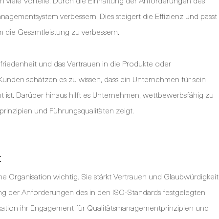
en viele Vorteile. Durch die Einhaltung der Anforderungen des
agementsystem verbessern. Dies steigert die Effizienz und passt
m die Gesamtleistung zu verbessern.
friedenheit und das Vertrauen in die Produkte oder
Kunden schätzen es zu wissen, dass ein Unternehmen für sein
st. Darüber hinaus hilft es Unternehmen, wettbewerbsfähig zu
prinzipien und Führungsqualitäten zeigt.
t
ine Organisation wichtig. Sie stärkt Vertrauen und Glaubwürdigkeit
lung der Anforderungen des in den ISO-Standards festgelegten
sation ihr Engagement für Qualitätsmanagementprinzipien und