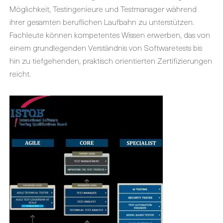
Möglichkeit, Testingenieure und Testmanager während
ihrer gesamten beruflichen Laufbahn zu unterstützen.
Fachleute können kompetentes Wissen erwerben, das von
einem grundlegenden Verständnis von Softwaretests bis
hin zu tiefgehenden, praktisch orientierten Zertifizierungen
reicht.