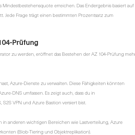
ts Mindestbestehensquote erreichen. Das Endergebnis basiert auf
tt. Jede Frage trägt einen bestimmten Prozentsatz zum
 104-Prüfung
strator zu werden, eröffnet das Bestehen der AZ 104-Prüfung meh
n hast, Azure-Dienste zu verwalten. Diese Fähigkeiten könnten
Azure-DNS umfassen. Es zeigt auch, dass du in
 S2S VPN und Azure Bastion versiert bist.
en in anderen wichtigen Bereichen wie Lastverteilung, Azure
konten (Blob-Tiering und Objektreplikation).