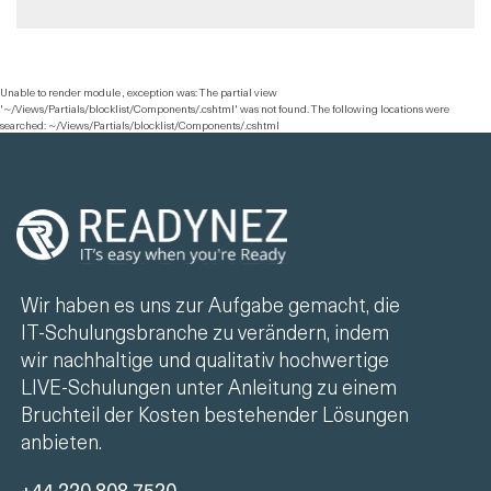
Unable to render module , exception was: The partial view
'~/Views/Partials/blocklist/Components/.cshtml' was not found. The following locations were
searched: ~/Views/Partials/blocklist/Components/.cshtml
Wir haben es uns zur Aufgabe gemacht, die
IT-Schulungsbranche zu verändern, indem
wir nachhaltige und qualitativ hochwertige
LIVE-Schulungen unter Anleitung zu einem
Bruchteil der Kosten bestehender Lösungen
anbieten.
+44 330 808 7520