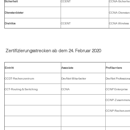
Sicherheit
CCENT
CCNA-Sicherhei
Dienstanbieter
CCNA-Dienstanb
Drahtlos
CCENT
CCNA Wireless
Zertifizierungsstrecken ab dem 24. Februar 2020
Eintritt
Associate
Profikarriere
CCDT-Rechenzentrum
DevNet-Mitarbeiter
DevNet Professiona
CCT-Routing & Switching
CCNA
CCNP Enterprise
CCNP-Zusammena
CCNP-Rechenzen