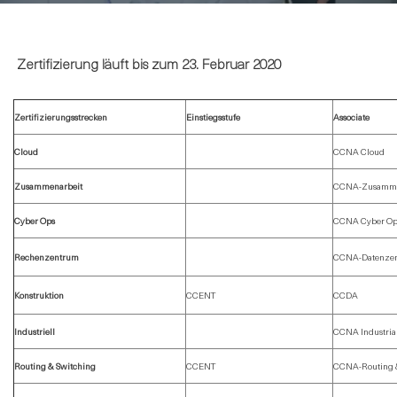
Zertifizierung läuft bis zum 23. Februar 2020
Zertifizierungsstrecken
Einstiegsstufe
Associate
Cloud
CCNA Cloud
Zusammenarbeit
CCNA-Zusamme
Cyber Ops
CCNA Cyber Op
Rechenzentrum
CCNA-Datenze
Konstruktion
CCENT
CCDA
Industriell
CCNA Industria
Routing & Switching
CCENT
CCNA-Routing 