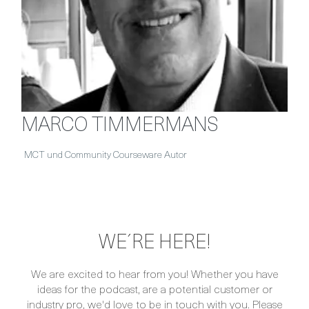
MARCO TIMMERMANS
MCT und Community Courseware Autor
WE´RE HERE!
We are excited to hear from you! Whether you have
ideas for the podcast, are a potential customer or
industry pro, we'd love to be in touch with you. Please